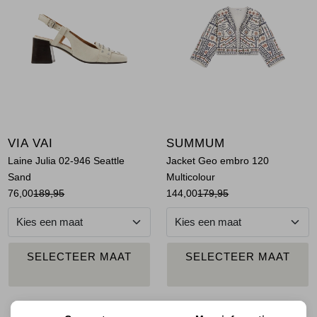
Jassen
Jeans
Jurken en rokken
Schoenen
VIA VAI
SUMMUM
Tops
Laine Julia 02-946 Seattle
Jacket Geo embro 120
Sand
Multicolour
Truien en vesten
76,00
189,95
144,00
179,95
PLAATS IN
PLAATS IN
SELECTEER MAAT
SELECTEER MAAT
WINKELMAND
WINKELMAND