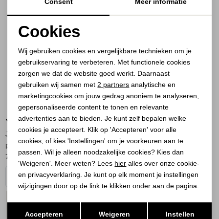
Consent
Meer informatie
Cookies
Noodzakelijke cookies
Wij gebruiken cookies en vergelijkbare technieken om je
gebruikservaring te verbeteren. Met functionele cookies
Personalisatie cookies
zorgen we dat de website goed werkt. Daarnaast
Analytische cookies
gebruiken wij samen met
2 partners
analytische en
marketingcookies om jouw gedrag anoniem te analyseren,
Marketing cookies
gepersonaliseerde content te tonen en relevante
advertenties aan te bieden. Je kunt zelf bepalen welke
YAYA
cookies je accepteert. Klik op 'Accepteren' voor alle
Jerseyjurk met geplooide
cookies, of kies 'Instellingen' om je voorkeuren aan te
pofmo 99074
passen. Wil je alleen noodzakelijke cookies? Kies dan
79,95
'Weigeren'. Meer weten? Lees
hier
alles over onze cookie-
en privacyverklaring. Je kunt op elk moment je instellingen
wijzigingen door op de link te klikken onder aan de pagina.
PLAATS IN
SELECTEER MAAT
Opslaan
Terug
WINKELMAND
Accepteren
Weigeren
Instellen