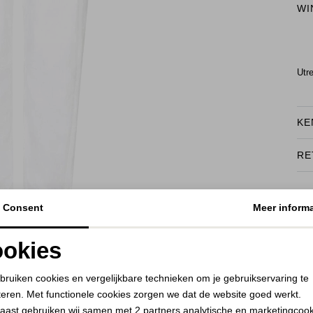
WI
Utr
KE
RE
BEKIJK HOE DIT JE STAAT
Consent
Meer informa
okies
Noodzakelijke cookies
Personalisatie cookies
bruiken cookies en vergelijkbare technieken om je gebruikservaring te
teren. Met functionele cookies zorgen we dat de website goed werkt.
Analytische cookies
Marketing cookies
aast gebruiken wij samen met
2 partners
analytische en marketingcoo