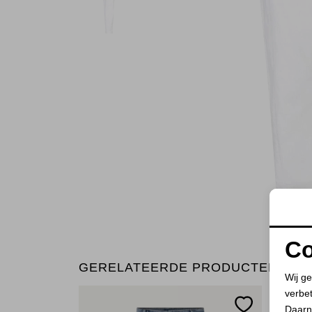
Co
GERELATEERDE PRODUCTEN
Wij ge
verbe
Daarn