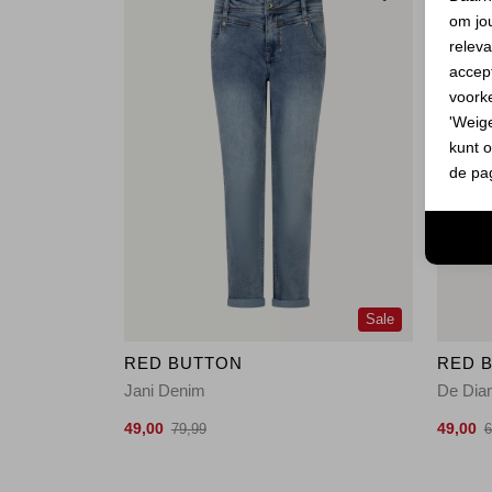
om jo
releva
accept
voork
'Weig
kunt o
de pa
Sale
RED BUTTON
RED 
Jani Denim
De Dia
49,00
49,00
79,99
6