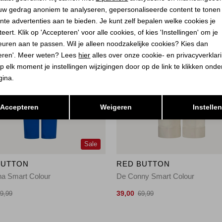
uw gedrag anoniem te analyseren, gepersonaliseerde content te tonen
nte advertenties aan te bieden. Je kunt zelf bepalen welke cookies je
eert. Klik op 'Accepteren' voor alle cookies, of kies 'Instellingen' om je
euren aan te passen. Wil je alleen noodzakelijke cookies? Kies dan
eren'. Meer weten? Lees
hier
alles over onze cookie- en privacyverklar
p elk moment je instellingen wijzigingen door op de link te klikken ond
gina.
Opslaan
Terug
Accepteren
Weigeren
Instelle
Sale
BUTTON
RED BUTTON
na Smart Colour
De Conny Smart Colour
39,00
9,99
69,99