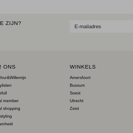
E ZIJN?
R ONS
WINKELS
thur&Willemijn
Amersfoort
ylisten
Bussum
full
Soest
al member
Utrecht
l shopping
Zeist
 styling
amheid