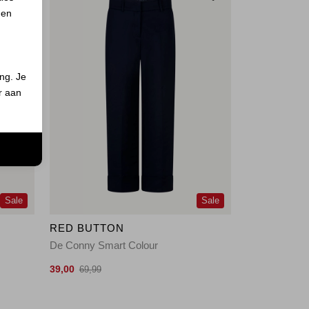
 en
ing. Je
er aan
n
Sale
Sale
RED BUTTON
De Conny Smart Colour
39,00
69,99