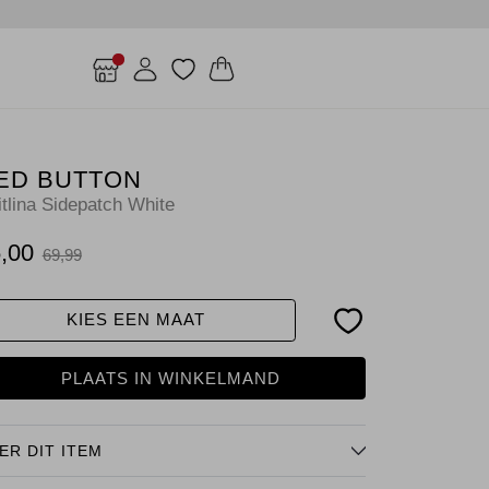
ED BUTTON
itlina Sidepatch White
,00
69,99
KIES EEN MAAT
PLAATS IN WINKELMAND
ER DIT ITEM