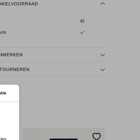
NKELVOORRAAD
42
echt
NMERKEN
TOURNEREN
tie
kies