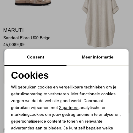
Jassen
Jeans
MARUTI
Jurken en rokken
Sandaal Elora U00 Beige
45,00
89,99
Schoenen
Consent
Meer informatie
BOOHTIEK
Tops
Dress Beige
PLAATS IN
SELECTEER MAAT
Cookies
40,00
79,95
WINKELMAND
Truien en vesten
Noodzakelijke cookies
Wij gebruiken cookies en vergelijkbare technieken om je
gebruikservaring te verbeteren. Met functionele cookies
Personalisatie cookies
zorgen we dat de website goed werkt. Daarnaast
PLAATS IN
SELECTEER MAAT
Analytische cookies
WINKELMAND
gebruiken wij samen met
2 partners
analytische en
marketingcookies om jouw gedrag anoniem te analyseren,
Marketing cookies
gepersonaliseerde content te tonen en relevante
advertenties aan te bieden. Je kunt zelf bepalen welke
BEKIJK
MEER LOOKS