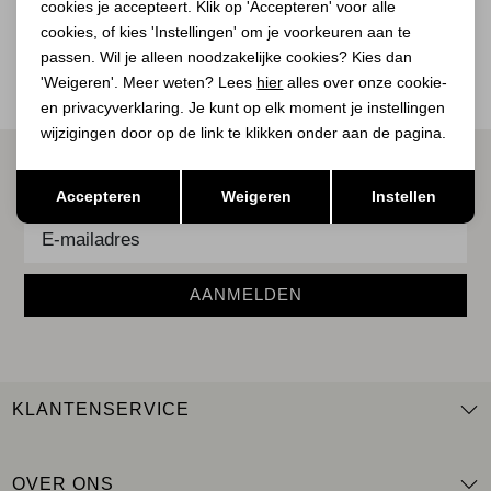
BEKIJK
cookies je accepteert. Klik op 'Accepteren' voor alle
BEKIJK
cookies, of kies 'Instellingen' om je voorkeuren aan te
passen. Wil je alleen noodzakelijke cookies? Kies dan
'Weigeren'. Meer weten? Lees
hier
alles over onze cookie-
en privacyverklaring. Je kunt op elk moment je instellingen
wijzigingen door op de link te klikken onder aan de pagina.
ALTIJD ALS EERSTE OP DE HOOGTE ZIJN?
Opslaan
Terug
Accepteren
Weigeren
Instellen
Schrijf je in voor onze nieuwsbrief.
AANMELDEN
KLANTENSERVICE
OVER ONS