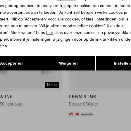
uw gedrag anoniem te analyseren, gepersonaliseerde content te tonen
nte advertenties aan te bieden. Je kunt zelf bepalen welke cookies je
eert. Klik op 'Accepteren' voor alle cookies, of kies 'Instellingen' om je
euren aan te passen. Wil je alleen noodzakelijke cookies? Kies dan
eren'. Meer weten? Lees
hier
alles over onze cookie- en privacyverklar
p elk moment je instellingen wijzigingen door op de link te klikken ond
gina.
Opslaan
Terug
Accepteren
Weigeren
Instelle
Nieuw
& INK
PENN & INK
50 light blue
Blouse 054 jute
65,00
129,00