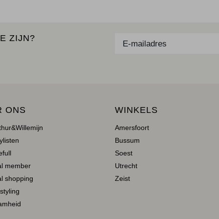
E ZIJN?
R ONS
WINKELS
thur&Willemijn
Amersfoort
ylisten
Bussum
full
Soest
al member
Utrecht
l shopping
Zeist
 styling
amheid