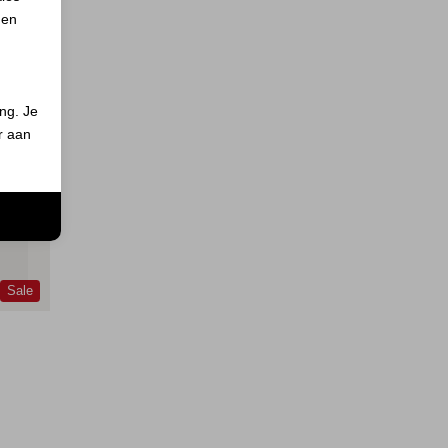
 en
ing. Je
er aan
n
Sale