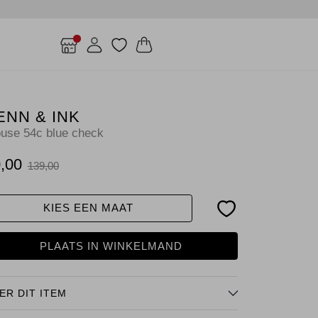
ENN & INK
ouse 54c blue check
,00
139,00
KIES EEN MAAT
PLAATS IN WINKELMAND
ER DIT ITEM