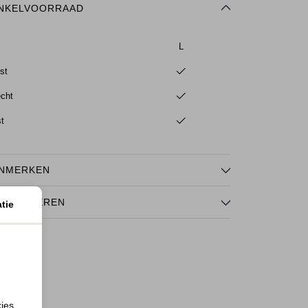
NKELVOORRAAD
L
st
echt
st
NMERKEN
TOURNEREN
tie
kies