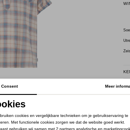
WI
Soe
Utr
Zei
KE
BEKIJK HOE DIT JE STAAT
RE
Consent
Meer informa
okies
Noodzakelijke cookies
Personalisatie cookies
bruiken cookies en vergelijkbare technieken om je gebruikservaring te
teren. Met functionele cookies zorgen we dat de website goed werkt.
Analytische cookies
Marketing cookies
aast gebruiken wij samen met
2 partners
analytische en marketingcoo