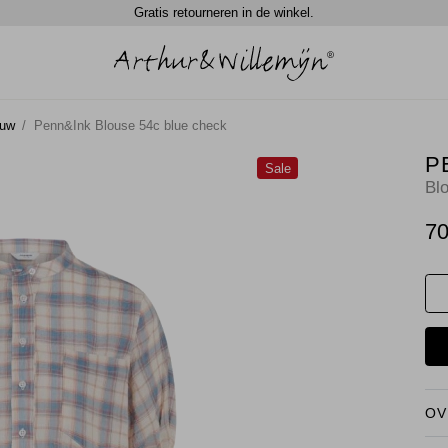
Gratis retourneren in de winkel.
ouw
Penn&Ink Blouse 54c blue check
P
Sale
Bl
70
OV