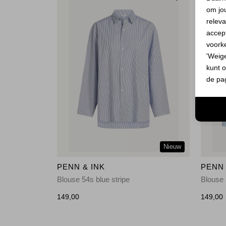
om jo
releva
accept
voork
'Weig
kunt o
de pa
Nieuw
PENN & INK
PENN 
Blouse 54s blue stripe
Blouse 
149,00
149,00