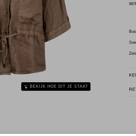
WI
Bu
Soe
Zei
KE
BEKIJK HOE DIT JE STAAT
RE