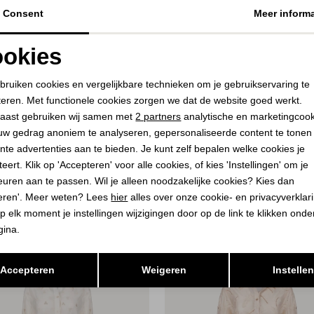
Consent
Meer informa
okies
Noodzakelijke cookies
Personalisatie cookies
bruiken cookies en vergelijkbare technieken om je gebruikservaring te
teren. Met functionele cookies zorgen we dat de website goed werkt.
Analytische cookies
Marketing cookies
aast gebruiken wij samen met
2 partners
analytische en marketingcoo
uw gedrag anoniem te analyseren, gepersonaliseerde content te tonen
nte advertenties aan te bieden. Je kunt zelf bepalen welke cookies je
eert. Klik op 'Accepteren' voor alle cookies, of kies 'Instellingen' om je
euren aan te passen. Wil je alleen noodzakelijke cookies? Kies dan
eren'. Meer weten? Lees
hier
alles over onze cookie- en privacyverklar
p elk moment je instellingen wijzigingen door op de link te klikken ond
gina.
Opslaan
Terug
Accepteren
Weigeren
Instelle