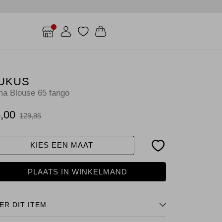
UKUS
ma Blouse 65 fango
,00
129,95
KIES EEN MAAT
PLAATS IN WINKELMAND
ER DIT ITEM