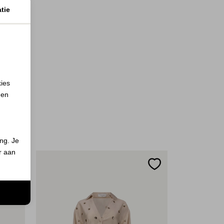
tie
kies
 en
ing. Je
er aan
n