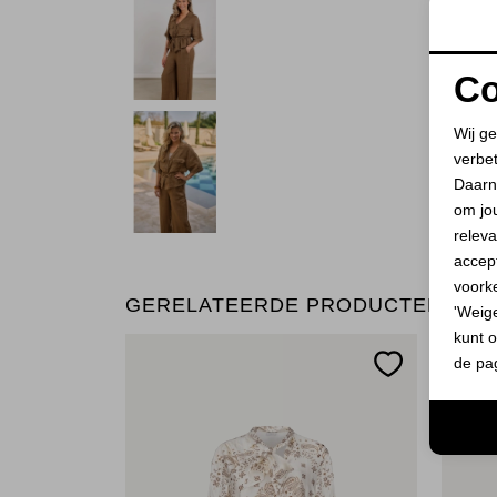
Co
Wij ge
verbe
Daarn
om jo
releva
accept
voork
GERELATEERDE PRODUCTEN
'Weig
kunt o
de pa