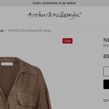
Spaar automatisch 5% in waardecheque punten.
Gratis retourneren in de winkel.
ouw
NUKUS Elma Blouse 65 fango
N
Sale
El
65
OV