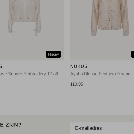
Nieuw
S
NUKUS
Ally Blouse Square Embroidery 17 off white
Aysha Blouse Feathers 9 sand
119,95
E ZIJN?