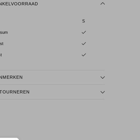
NKELVOORRAAD
S
ssum
st
st
NMERKEN
TOURNEREN