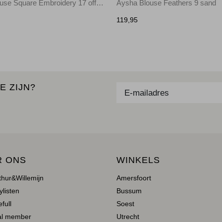
Ally Blouse Square Embroidery 17 off white
Aysha Blouse Feathers 9 sand
119,95
E ZIJN?
R ONS
WINKELS
thur&Willemijn
Amersfoort
ylisten
Bussum
full
Soest
al member
Utrecht