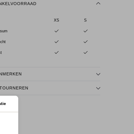
NKELVOORRAAD
XS
S
ssum
echt
st
NMERKEN
TOURNEREN
tie