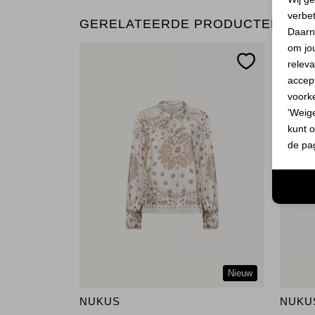
verbe
GERELATEERDE PRODUCTEN
Daarn
om jo
releva
accept
voork
'Weig
kunt o
de pa
Nieuw
NUKUS
NUKU