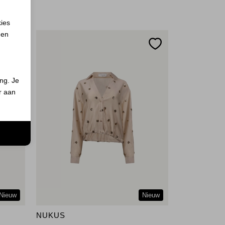
kies
 en
ing. Je
er aan
n
Nieuw
Nieuw
NUKUS