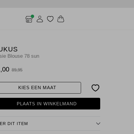
UKUS
sie Blouse 78 sun
,00
89,95
KIES EEN MAAT
PLAATS IN WINKELMAND
ER DIT ITEM