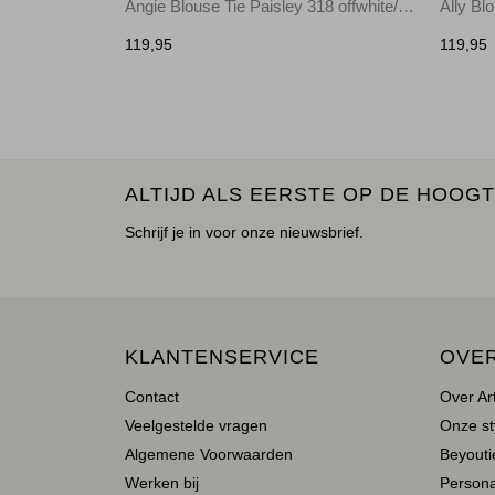
Angie Blouse Tie Paisley 318 offwhite/toffee
119,95
119,95
ALTIJD ALS EERSTE OP DE HOOGT
Schrijf je in voor onze nieuwsbrief.
KLANTENSERVICE
OVE
Contact
Over Ar
Veelgestelde vragen
Onze st
Algemene Voorwaarden
Beyoutie
Werken bij
Person