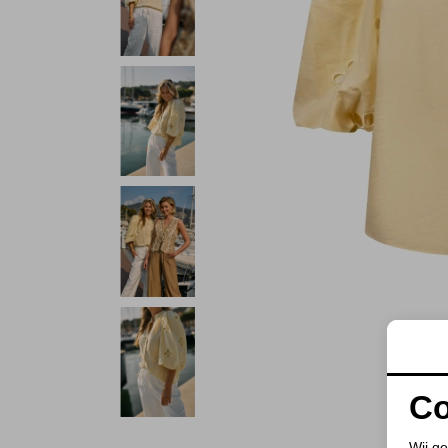
Co
Wij ge