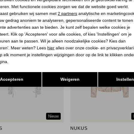
teren. Met functionele cookies zorgen we dat de website goed werkt.
Analytische cookies
Marketing cookies
aast gebruiken wij samen met
2 partners
analytische en marketingcoo
uw gedrag anoniem te analyseren, gepersonaliseerde content te tonen
nte advertenties aan te bieden. Je kunt zelf bepalen welke cookies je
eert. Klik op 'Accepteren' voor alle cookies, of kies 'Instellingen' om je
euren aan te passen. Wil je alleen noodzakelijke cookies? Kies dan
eren'. Meer weten? Lees
hier
alles over onze cookie- en privacyverklar
p elk moment je instellingen wijzigingen door op de link te klikken ond
gina.
Opslaan
Terug
Accepteren
Weigeren
Instelle
Nieuw
S
NUKUS