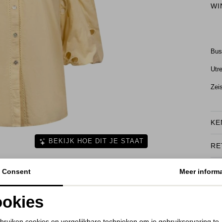
WI
Bu
Utr
Zei
KE
BEKIJK HOE DIT JE STAAT
RE
Consent
Meer informa
okies
Noodzakelijke cookies
Personalisatie cookies
bruiken cookies en vergelijkbare technieken om je gebruikservaring te