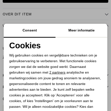
OVER DIT ITEM
WINKELVOORRAAD
Consent
Meer informatie
S
XL
Cookies
Utrecht
Noodzakelijke cookies
Wij gebruiken cookies en vergelijkbare technieken om je
Zeist
gebruikservaring te verbeteren. Met functionele cookies
Personalisatie cookies
zorgen we dat de website goed werkt. Daarnaast
Analytische cookies
gebruiken wij samen met
2 partners
analytische en
KENMERKEN
marketingcookies om jouw gedrag anoniem te analyseren,
Marketing cookies
gepersonaliseerde content te tonen en relevante
RETOURNEREN
advertenties aan te bieden. Je kunt zelf bepalen welke
cookies je accepteert. Klik op 'Accepteren' voor alle
GERELATEERDE PRODUCTEN
cookies, of kies 'Instellingen' om je voorkeuren aan te
passen. Wil je alleen noodzakelijke cookies? Kies dan
1
/2