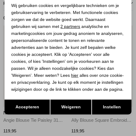
Noodzakelijke cookies
RETOURNEREN
Wij gebruiken cookies en vergelijkbare technieken om je
gebruikservaring te verbeteren. Met functionele cookies
Personalisatie cookies
GERELATEERDE PRODUCTEN
zorgen we dat de website goed werkt. Daarnaast
Analytische cookies
gebruiken wij samen met
2 partners
analytische en
1
/2
1
/2
marketingcookies om jouw gedrag anoniem te analyseren,
Marketing cookies
gepersonaliseerde content te tonen en relevante
advertenties aan te bieden. Je kunt zelf bepalen welke
cookies je accepteert. Klik op 'Accepteren' voor alle
cookies, of kies 'Instellingen' om je voorkeuren aan te
passen. Wil je alleen noodzakelijke cookies? Kies dan
'Weigeren'. Meer weten? Lees
hier
alles over onze cookie-
en privacyverklaring. Je kunt op elk moment je instellingen
wijzigingen door op de link te klikken onder aan de pagina.
Nieuw
Nieuw
Opslaan
Terug
Accepteren
Weigeren
Instellen
NUKUS
NUKUS
Angie Blouse Tie Paisley 318 offwhite/toffee
Ally Blouse Square Embroidery 17 off white
119,95
119,95