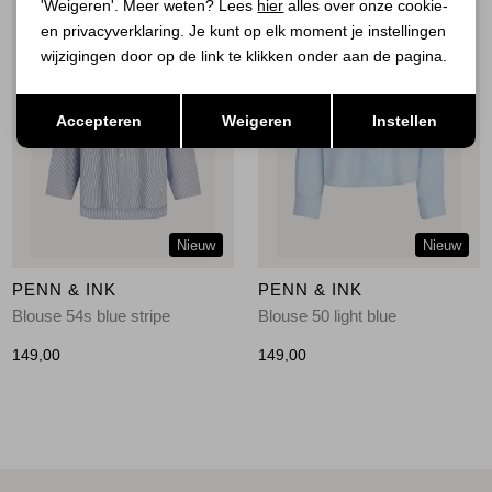
'Weigeren'. Meer weten? Lees
hier
alles over onze cookie-
en privacyverklaring. Je kunt op elk moment je instellingen
wijzigingen door op de link te klikken onder aan de pagina.
Opslaan
Terug
Accepteren
Weigeren
Instellen
Nieuw
Nieuw
PENN & INK
PENN & INK
Blouse 54s blue stripe
Blouse 50 light blue
149,00
149,00