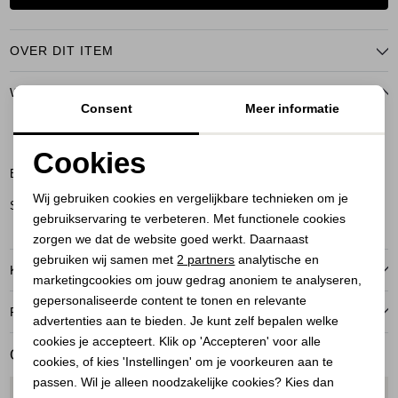
OVER DIT ITEM
WINKELVOORRAAD
Consent
Meer informatie
40
Cookies
Bussum
Noodzakelijke cookies
Wij gebruiken cookies en vergelijkbare technieken om je
Soest
gebruikservaring te verbeteren. Met functionele cookies
Personalisatie cookies
zorgen we dat de website goed werkt. Daarnaast
Analytische cookies
gebruiken wij samen met
2 partners
analytische en
KENMERKEN
marketingcookies om jouw gedrag anoniem te analyseren,
Marketing cookies
gepersonaliseerde content te tonen en relevante
RETOURNEREN
advertenties aan te bieden. Je kunt zelf bepalen welke
cookies je accepteert. Klik op 'Accepteren' voor alle
GERELATEERDE PRODUCTEN
cookies, of kies 'Instellingen' om je voorkeuren aan te
passen. Wil je alleen noodzakelijke cookies? Kies dan
1
/2
1
/2