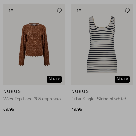
1
/2
1
/2
Nieuw
Nieuw
NUKUS
NUKUS
Wies Top Lace 385 espresso
Juba Singlet Stripe offwhite/navy
69,95
49,95