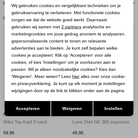
Noodzakelijke cookies
RETOURNEREN
Wij gebruiken cookies en vergelijkbare technieken om je
gebruikservaring te verbeteren. Met functionele cookies
Personalisatie cookies
GERELATEERDE PRODUCTEN
zorgen we dat de website goed werkt. Daarnaast
Analytische cookies
gebruiken wij samen met
2 partners
analytische en
1
/2
1
/2
marketingcookies om jouw gedrag anoniem te analyseren,
Marketing cookies
gepersonaliseerde content te tonen en relevante
advertenties aan te bieden. Je kunt zelf bepalen welke
cookies je accepteert. Klik op 'Accepteren' voor alle
cookies, of kies 'Instellingen' om je voorkeuren aan te
passen. Wil je alleen noodzakelijke cookies? Kies dan
'Weigeren'. Meer weten? Lees
hier
alles over onze cookie-
en privacyverklaring. Je kunt op elk moment je instellingen
wijzigingen door op de link te klikken onder aan de pagina.
Nieuw
Nieuw
Opslaan
Terug
Accepteren
Weigeren
Instellen
NUKUS
NUKUS
Mika Top Kant 9 sand
Luna Shirt NK 385 espresso
59,95
49,95