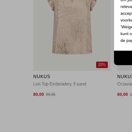
releva
accept
voork
'Weig
kunt o
de pa
20%
NUKUS
NUKU
Lori Top Embroidery 9 sand
Octavia
80,00
60,00
99,95
1