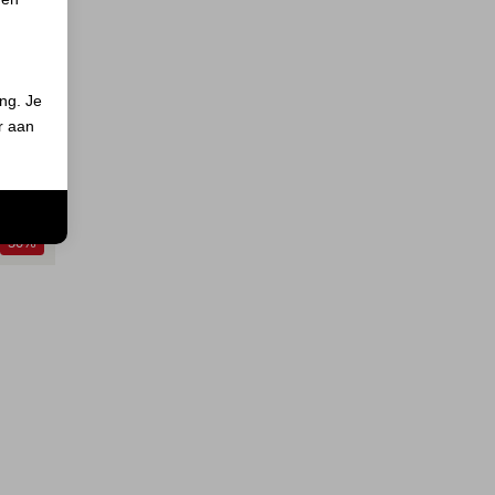
ing. Je
er aan
n
50%