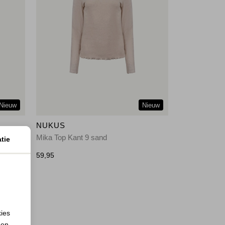
Nieuw
Nieuw
NUKUS
Mika Top Kant 9 sand
tie
59,95
kies
 en