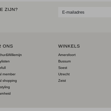
E ZIJN?
R ONS
WINKELS
thur&Willemijn
Amersfoort
ylisten
Bussum
full
Soest
al member
Utrecht
l shopping
Zeist
 styling
amheid