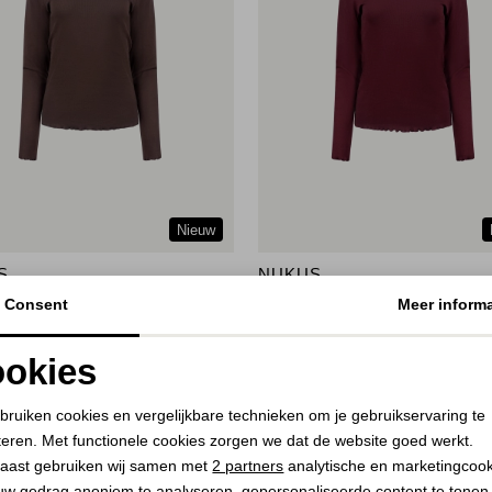
Nieuw
S
NUKUS
p Kant 334 chocolate
Mika Top Kant 333 cherry
Consent
Meer informa
59,95
okies
Noodzakelijke cookies
Personalisatie cookies
bruiken cookies en vergelijkbare technieken om je gebruikservaring te
teren. Met functionele cookies zorgen we dat de website goed werkt.
Analytische cookies
Marketing cookies
aast gebruiken wij samen met
2 partners
analytische en marketingcoo
uw gedrag anoniem te analyseren, gepersonaliseerde content te tonen