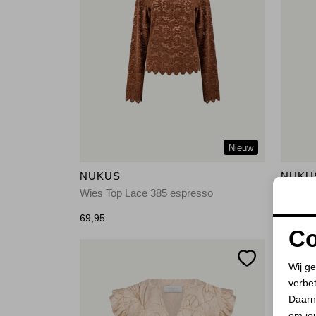
Nieuw
NUKUS
NUKU
Wies Top Lace 385 espresso
Mika To
69,95
59,95
Co
Wij ge
verbe
Daarn
om jo