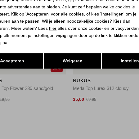
nte advertenties aan te bieden. Je kunt zelf bepalen welke cookies je
eert. Klik op 'Accepteren' voor alle cookies, of kies 'Instellingen' om je
euren aan te passen. Wil je alleen noodzakelijke cookies? Kies dan
eren'. Meer weten? Lees
hier
alles over onze cookie- en privacyverklar
p elk moment je instellingen wijzigingen door op de link te klikken ond
gina.
Opslaan
Terug
Accepteren
Weigeren
Instelle
50%
S
NUKUS
 Top Flower 239 sand/gold
Merla Top Lurex 312 cloudy
35,00
19,95
69,95