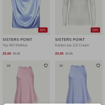
Jassen
Jeans
Jurken en rokken
50%
50%
Schoenen
SISTERS POINT
SISTERS POINT
Top 402 Midblue
Kanten top 115 Cream
Tops
25,00
20,00
49,95
39,95
Truien en vesten
1
/2
1
/2