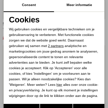
Consent
Meer informatie
60%
60%
Cookies
SISTERS POINT
SISTERS POINT
Noodzakelijke cookies
Wij gebruiken cookies en vergelijkbare technieken om je
Tops 513 Mauve
Tops 402 Midblue
gebruikservaring te verbeteren. Met functionele cookies
Personalisatie cookies
20,00
20,00
49,95
49,95
zorgen we dat de website goed werkt. Daarnaast
Analytische cookies
gebruiken wij samen met
2 partners
analytische en
1
/2
1
/2
marketingcookies om jouw gedrag anoniem te analyseren,
Marketing cookies
gepersonaliseerde content te tonen en relevante
advertenties aan te bieden. Je kunt zelf bepalen welke
cookies je accepteert. Klik op 'Accepteren' voor alle
cookies, of kies 'Instellingen' om je voorkeuren aan te
passen. Wil je alleen noodzakelijke cookies? Kies dan
'Weigeren'. Meer weten? Lees
hier
alles over onze cookie-
en privacyverklaring. Je kunt op elk moment je instellingen
wijzigingen door op de link te klikken onder aan de pagina.
60%
Opslaan
Terug