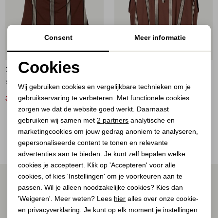
Jassen
Jeans
Consent
Meer informatie
50%
50%
Jurken en rokken
Cookies
10 DAYS
10 DAYS
Noodzakelijke cookies
Schoenen
strapless top stripes 1326 deep brown
balloon top stripes 1326 deep brown
Wij gebruiken cookies en vergelijkbare technieken om je
gebruikservaring te verbeteren. Met functionele cookies
Personalisatie cookies
35,00
60,00
69,90
119,90
Tops
zorgen we dat de website goed werkt. Daarnaast
Analytische cookies
gebruiken wij samen met
2 partners
analytische en
2
Filter
Truien en vesten
marketingcookies om jouw gedrag anoniem te analyseren,
Marketing cookies
gepersonaliseerde content te tonen en relevante
advertenties aan te bieden. Je kunt zelf bepalen welke
cookies je accepteert. Klik op 'Accepteren' voor alle
cookies, of kies 'Instellingen' om je voorkeuren aan te
ALTIJD ALS EERSTE OP DE HOOGTE ZIJN?
passen. Wil je alleen noodzakelijke cookies? Kies dan
Schrijf je in voor onze nieuwsbrief.
'Weigeren'. Meer weten? Lees
hier
alles over onze cookie-
en privacyverklaring. Je kunt op elk moment je instellingen