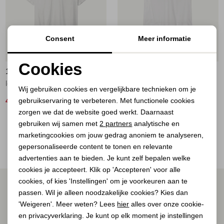
Jassen
Jeans
Consent
Meer informatie
50%
50%
Jurken en rokken
Cookies
10 DAYS
10 DAYS
Noodzakelijke cookies
Schoenen
love tee 1001 white
love petite tee 1001 white
Wij gebruiken cookies en vergelijkbare technieken om je
gebruikservaring te verbeteren. Met functionele cookies
Personalisatie cookies
40,00
35,00
79,90
69,90
Tops
zorgen we dat de website goed werkt. Daarnaast
Analytische cookies
gebruiken wij samen met
2 partners
analytische en
2
Filter
Truien en vesten
marketingcookies om jouw gedrag anoniem te analyseren,
Marketing cookies
gepersonaliseerde content te tonen en relevante
advertenties aan te bieden. Je kunt zelf bepalen welke
cookies je accepteert. Klik op 'Accepteren' voor alle
cookies, of kies 'Instellingen' om je voorkeuren aan te
ALTIJD ALS EERSTE OP DE HOOGTE ZIJN?
passen. Wil je alleen noodzakelijke cookies? Kies dan
Schrijf je in voor onze nieuwsbrief.
'Weigeren'. Meer weten? Lees
hier
alles over onze cookie-
en privacyverklaring. Je kunt op elk moment je instellingen