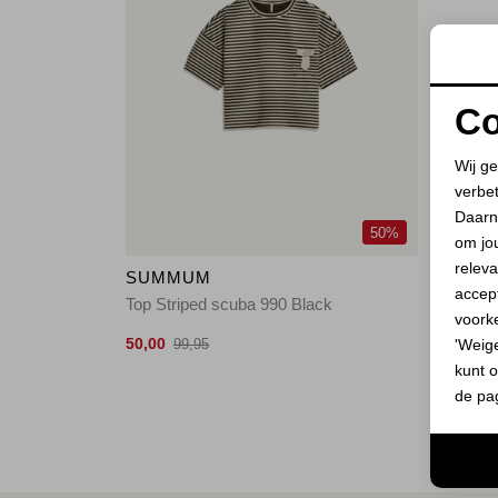
Co
Wij ge
verbe
Daarn
50%
om jo
releva
SUMMUM
accept
Top Striped scuba 990 Black
voork
50,00
'Weig
99,95
kunt o
de pa