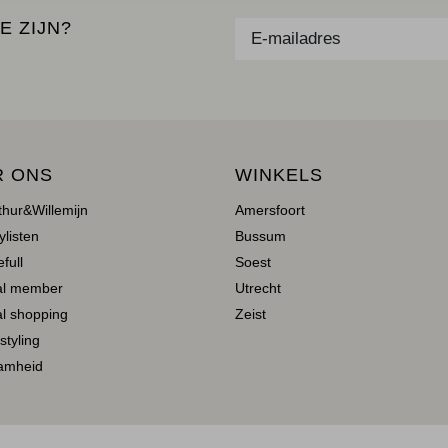
E ZIJN?
R ONS
WINKELS
thur&Willemijn
Amersfoort
ylisten
Bussum
full
Soest
al member
Utrecht
l shopping
Zeist
 styling
amheid