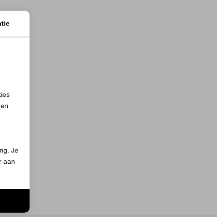
tie
kies
 en
ing. Je
er aan
n