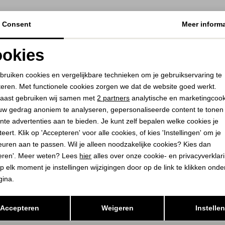
Consent
Meer informa
okies
Noodzakelijke cookies
Personalisatie cookies
bruiken cookies en vergelijkbare technieken om je gebruikservaring te
teren. Met functionele cookies zorgen we dat de website goed werkt.
Analytische cookies
Marketing cookies
aast gebruiken wij samen met
2 partners
analytische en marketingcoo
uw gedrag anoniem te analyseren, gepersonaliseerde content te tonen
nte advertenties aan te bieden. Je kunt zelf bepalen welke cookies je
eert. Klik op 'Accepteren' voor alle cookies, of kies 'Instellingen' om je
euren aan te passen. Wil je alleen noodzakelijke cookies? Kies dan
eren'. Meer weten? Lees
hier
alles over onze cookie- en privacyverklar
p elk moment je instellingen wijzigingen door op de link te klikken ond
gina.
Opslaan
Terug
Accepteren
Weigeren
Instelle