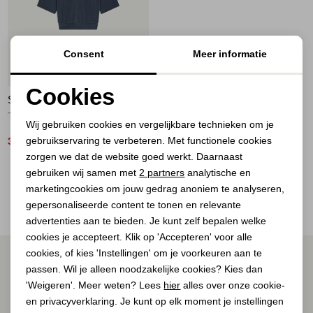
Jassen
Jeans
Consent
Meer informatie
70%
Jurken en rokken
Cookies
SUMMUM
Noodzakelijke cookies
Schoenen
Top Pinstripe scuba 495 Midnight blue
Wij gebruiken cookies en vergelijkbare technieken om je
gebruikservaring te verbeteren. Met functionele cookies
Personalisatie cookies
33,00
109,95
Tops
zorgen we dat de website goed werkt. Daarnaast
Analytische cookies
gebruiken wij samen met
2 partners
analytische en
2
Filter
Truien en vesten
marketingcookies om jouw gedrag anoniem te analyseren,
Marketing cookies
gepersonaliseerde content te tonen en relevante
advertenties aan te bieden. Je kunt zelf bepalen welke
cookies je accepteert. Klik op 'Accepteren' voor alle
cookies, of kies 'Instellingen' om je voorkeuren aan te
ALTIJD ALS EERSTE OP DE HOOGTE ZIJN?
passen. Wil je alleen noodzakelijke cookies? Kies dan
Schrijf je in voor onze nieuwsbrief.
'Weigeren'. Meer weten? Lees
hier
alles over onze cookie-
en privacyverklaring. Je kunt op elk moment je instellingen