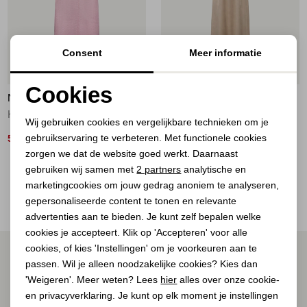
Jassen
Jeans
Consent
Meer informatie
50%
50%
Jurken en rokken
Cookies
NUKUS
NUKUS
Noodzakelijke cookies
Schoenen
Kate Dress Mix 30 blush
Violet Dress Silky 65 fango
Wij gebruiken cookies en vergelijkbare technieken om je
gebruikservaring te verbeteren. Met functionele cookies
Personalisatie cookies
50,00
60,00
99,95
119,95
Tops
zorgen we dat de website goed werkt. Daarnaast
Analytische cookies
gebruiken wij samen met
2 partners
analytische en
2
Filter
Truien en vesten
marketingcookies om jouw gedrag anoniem te analyseren,
Marketing cookies
gepersonaliseerde content te tonen en relevante
advertenties aan te bieden. Je kunt zelf bepalen welke
cookies je accepteert. Klik op 'Accepteren' voor alle
cookies, of kies 'Instellingen' om je voorkeuren aan te
ALTIJD ALS EERSTE OP DE HOOGTE ZIJN?
passen. Wil je alleen noodzakelijke cookies? Kies dan
Schrijf je in voor onze nieuwsbrief.
'Weigeren'. Meer weten? Lees
hier
alles over onze cookie-
en privacyverklaring. Je kunt op elk moment je instellingen