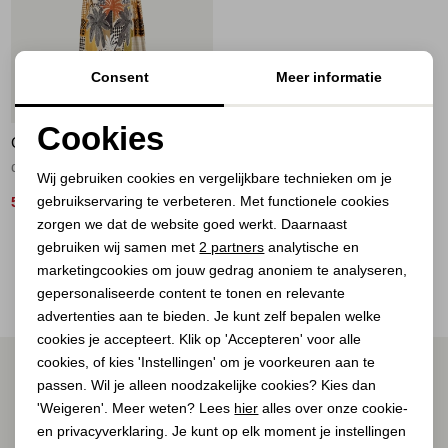
Jassen
Jeans
Consent
Meer informatie
50%
Jurken en rokken
Cookies
GEISHA
Noodzakelijke cookies
Schoenen
dress 775 brown/sand/black
Wij gebruiken cookies en vergelijkbare technieken om je
gebruikservaring te verbeteren. Met functionele cookies
Personalisatie cookies
50,00
99,99
Tops
zorgen we dat de website goed werkt. Daarnaast
Analytische cookies
gebruiken wij samen met
2 partners
analytische en
2
Filter
Truien en vesten
marketingcookies om jouw gedrag anoniem te analyseren,
Marketing cookies
gepersonaliseerde content te tonen en relevante
advertenties aan te bieden. Je kunt zelf bepalen welke
cookies je accepteert. Klik op 'Accepteren' voor alle
cookies, of kies 'Instellingen' om je voorkeuren aan te
ALTIJD ALS EERSTE OP DE HOOGTE ZIJN?
passen. Wil je alleen noodzakelijke cookies? Kies dan
Schrijf je in voor onze nieuwsbrief.
'Weigeren'. Meer weten? Lees
hier
alles over onze cookie-
en privacyverklaring. Je kunt op elk moment je instellingen