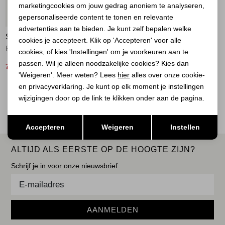
marketingcookies om jouw gedrag anoniem te analyseren,
Marketing cookies
50%
gepersonaliseerde content te tonen en relevante
advertenties aan te bieden. Je kunt zelf bepalen welke
SUMMUM
cookies je accepteert. Klik op 'Accepteren' voor alle
Batwing jacket Breezy cotton canvas 990 Black
cookies, of kies 'Instellingen' om je voorkeuren aan te
passen. Wil je alleen noodzakelijke cookies? Kies dan
70,00
139,95
'Weigeren'. Meer weten? Lees
hier
alles over onze cookie-
en privacyverklaring. Je kunt op elk moment je instellingen
2
Filter
wijzigingen door op de link te klikken onder aan de pagina.
Opslaan
Terug
Accepteren
Weigeren
Instellen
ALTIJD ALS EERSTE OP DE HOOGTE ZIJN?
Schrijf je in voor onze nieuwsbrief.
AANMELDEN