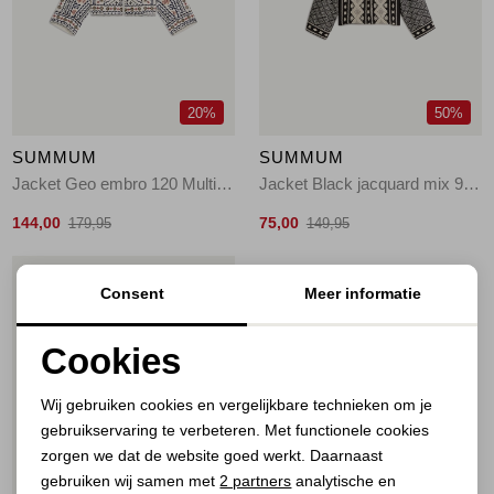
Jassen
Jeans
20%
50%
Jurken en rokken
SUMMUM
SUMMUM
Schoenen
Jacket Geo embro 120 Multicolour
Jacket Black jacquard mix 990 Black
144,00
75,00
179,95
149,95
Tops
1
/2
Consent
Meer informatie
Truien en vesten
Cookies
Noodzakelijke cookies
Wij gebruiken cookies en vergelijkbare technieken om je
gebruikservaring te verbeteren. Met functionele cookies
Personalisatie cookies
zorgen we dat de website goed werkt. Daarnaast
Analytische cookies
gebruiken wij samen met
2 partners
analytische en