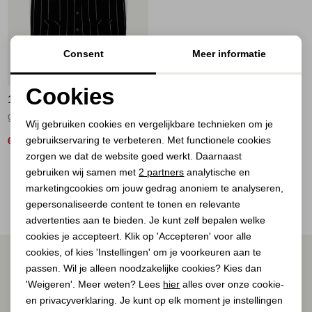
Jassen
Jeans
Consent
Meer informatie
60%
Jurken en rokken
Cookies
10 DAYS
Noodzakelijke cookies
Schoenen
gilet pinstripe 1012 black
Wij gebruiken cookies en vergelijkbare technieken om je
gebruikservaring te verbeteren. Met functionele cookies
Personalisatie cookies
64,00
159,90
Tops
zorgen we dat de website goed werkt. Daarnaast
Analytische cookies
gebruiken wij samen met
2 partners
analytische en
2
Filter
Truien en vesten
marketingcookies om jouw gedrag anoniem te analyseren,
Marketing cookies
gepersonaliseerde content te tonen en relevante
advertenties aan te bieden. Je kunt zelf bepalen welke
cookies je accepteert. Klik op 'Accepteren' voor alle
cookies, of kies 'Instellingen' om je voorkeuren aan te
ALTIJD ALS EERSTE OP DE HOOGTE ZIJN?
passen. Wil je alleen noodzakelijke cookies? Kies dan
Schrijf je in voor onze nieuwsbrief.
'Weigeren'. Meer weten? Lees
hier
alles over onze cookie-
en privacyverklaring. Je kunt op elk moment je instellingen