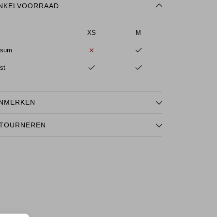
NKELVOORRAAD
XS
M
ssum
st
NMERKEN
TOURNEREN