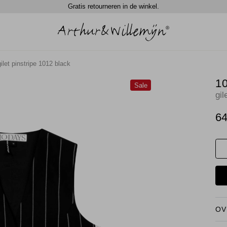
Gratis retourneren in de winkel.
ilet pinstripe 1012 black
1
Sale
gil
64
OV