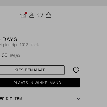
0 DAYS
et pinstripe 1012 black
,00
159,90
KIES EEN MAAT
PLAATS IN WINKELMAND
ER DIT ITEM