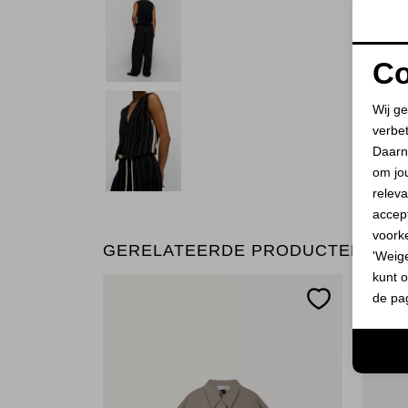
Co
Wij ge
verbe
Daarn
om jo
releva
accept
voork
GERELATEERDE PRODUCTEN
'Weig
kunt o
de pa