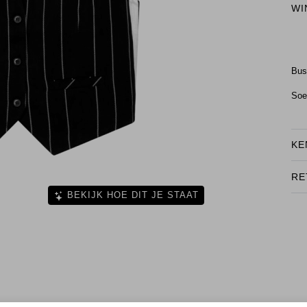
WI
Bu
Soe
KE
RE
BEKIJK HOE DIT JE STAAT