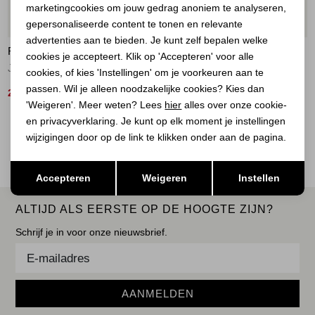
marketingcookies om jouw gedrag anoniem te analyseren,
Marketing cookies
58%
58%
gepersonaliseerde content te tonen en relevante
advertenties aan te bieden. Je kunt zelf bepalen welke
RED BUTTON
RED BUTTON
cookies je accepteert. Klik op 'Accepteren' voor alle
Joy bermuda utility
Joy bermuda utility
cookies, of kies 'Instellingen' om je voorkeuren aan te
passen. Wil je alleen noodzakelijke cookies? Kies dan
25,00
25,00
59,99
59,99
'Weigeren'. Meer weten? Lees
hier
alles over onze cookie-
en privacyverklaring. Je kunt op elk moment je instellingen
2
Filter
wijzigingen door op de link te klikken onder aan de pagina.
Opslaan
Terug
Accepteren
Weigeren
Instellen
ALTIJD ALS EERSTE OP DE HOOGTE ZIJN?
Schrijf je in voor onze nieuwsbrief.
AANMELDEN