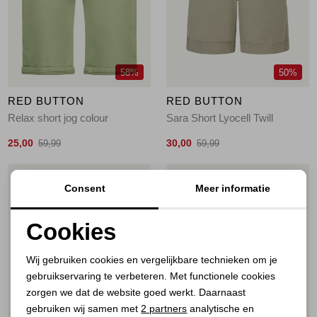
Jassen
Jeans
58%
50%
Jurken en rokken
RED BUTTON
RED BUTTON
Schoenen
Relax short jog colour
Sara Short Lyocell Twill
25,00
30,00
59,99
59,99
Tops
1
/2
1
/2
Consent
Meer informatie
Truien en vesten
Cookies
Noodzakelijke cookies
Wij gebruiken cookies en vergelijkbare technieken om je
gebruikservaring te verbeteren. Met functionele cookies
Personalisatie cookies
zorgen we dat de website goed werkt. Daarnaast
Analytische cookies
gebruiken wij samen met
2 partners
analytische en