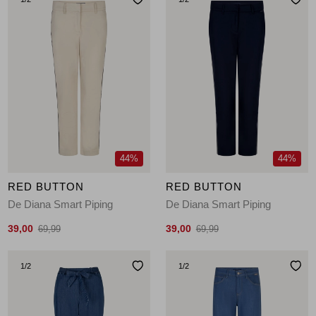
44%
44%
RED BUTTON
RED BUTTON
De Diana Smart Piping
De Diana Smart Piping
39,00
39,00
69,99
69,99
1
/2
1
/2