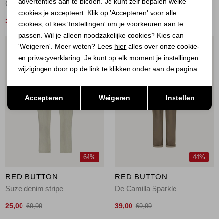
advertenties aan te bieden. Je kunt zelf bepalen welke
Colette cotton linen L33
Tessy CRP jog colour L31
cookies je accepteert. Klik op 'Accepteren' voor alle
39,00
39,00
69,99
69,99
cookies, of kies 'Instellingen' om je voorkeuren aan te
passen. Wil je alleen noodzakelijke cookies? Kies dan
'Weigeren'. Meer weten? Lees
hier
alles over onze cookie-
1
/2
1
/2
en privacyverklaring. Je kunt op elk moment je instellingen
wijzigingen door op de link te klikken onder aan de pagina.
Opslaan
Terug
Accepteren
Weigeren
Instellen
64%
44%
RED BUTTON
RED BUTTON
Suze denim stripe
De Camilla Sparkle
25,00
39,00
69,99
69,99