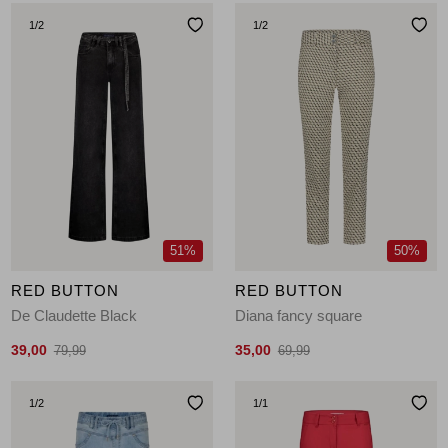
1
/2
1
/2
51%
50%
RED BUTTON
RED BUTTON
De Claudette Black
Diana fancy square
39,00
35,00
79,99
69,99
1
/2
1
/1