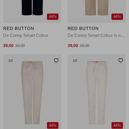
44%
44%
RED BUTTON
RED BUTTON
De Conny Smart Colour
De Conny Smart Colour is een broek van smart kwali
39,00
39,00
69,99
69,99
1
/2
1
/2
44%
44%