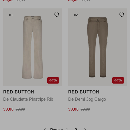
1
/1
1
/2
44%
44%
RED BUTTON
RED BUTTON
De Claudette Pinstripe Rib
De Demi Jog Cargo
39,00
39,00
69,99
69,99
Pagina
1
2