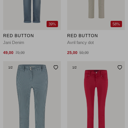
39%
58%
RED BUTTON
RED BUTTON
Jani Denim
Avril fancy dot
49,00
25,00
79,99
59,99
1
/2
1
/2