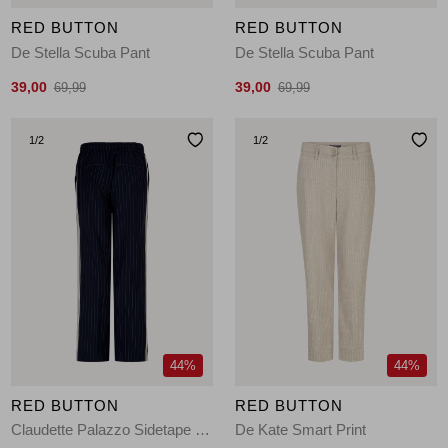
RED BUTTON
RED BUTTON
De Stella Scuba Pant
De Stella Scuba Pant
39,00
39,00
69,99
69,99
1
/2
1
/2
44%
44%
RED BUTTON
RED BUTTON
Claudette Palazzo Sidetape Pinstripe
De Kate Smart Print