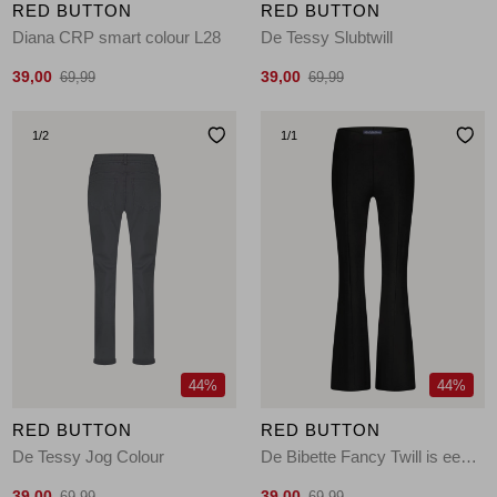
RED BUTTON
RED BUTTON
Diana CRP smart colour L28
De Tessy Slubtwill
39,00
39,00
69,99
69,99
1
/2
1
/1
44%
44%
RED BUTTON
RED BUTTON
De Tessy Jog Colour
De Bibette Fancy Twill is een flare broek met een
39,00
39,00
69,99
69,99