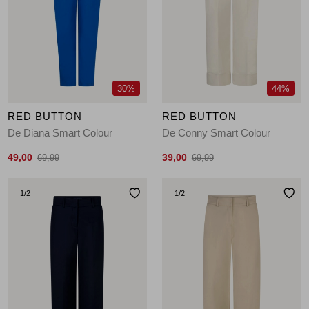
Jassen
Jeans
Jurken en rokken
30%
44%
Schoenen
RED BUTTON
RED BUTTON
De Diana Smart Colour
De Conny Smart Colour
Tops
49,00
39,00
69,99
69,99
Truien en vesten
1
/2
1
/2