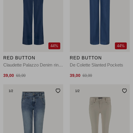
44%
44%
RED BUTTON
RED BUTTON
Claudette Palazzo Denim rinse
De Colette Slanted Pockets
39,00
39,00
69,99
69,99
1
/2
1
/2