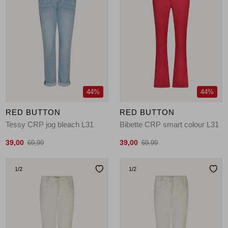
44%
44%
RED BUTTON
RED BUTTON
Tessy CRP jog bleach L31
Bibette CRP smart colour L31
39,00
39,00
69,99
69,99
1
/2
1
/2