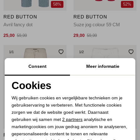
58%
52%
RED BUTTON
RED BUTTON
Avril fancy dot
Suze jog colour 59 CM
25,00
29,00
59,99
59,99
1
/1
1
/2
Consent
Meer informatie
Cookies
Noodzakelijke cookies
Wij gebruiken cookies en vergelijkbare technieken om je
gebruikservaring te verbeteren. Met functionele cookies
Personalisatie cookies
zorgen we dat de website goed werkt. Daarnaast
Analytische cookies
gebruiken wij samen met
2 partners
analytische en
44%
44%
marketingcookies om jouw gedrag anoniem te analyseren,
Marketing cookies
gepersonaliseerde content te tonen en relevante
RED BUTTON
RED BUTTON