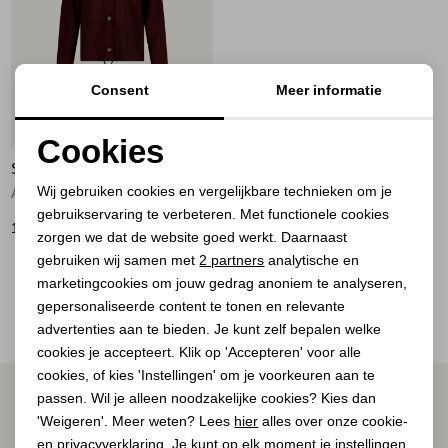
Jassen
Jeans
Consent
Meer informatie
Jurken en rokken
Cookies
Schoenen
STUDIO ANNELOES
Noodzakelijke cookies
Wij gebruiken cookies en vergelijkbare technieken om je
Ada jacket 8600 chestnut
gebruikservaring te verbeteren. Met functionele cookies
Personalisatie cookies
Tops
159,95
zorgen we dat de website goed werkt. Daarnaast
Analytische cookies
gebruiken wij samen met
2 partners
analytische en
Truien en vesten
2
Filter
marketingcookies om jouw gedrag anoniem te analyseren,
Marketing cookies
gepersonaliseerde content te tonen en relevante
advertenties aan te bieden. Je kunt zelf bepalen welke
cookies je accepteert. Klik op 'Accepteren' voor alle
cookies, of kies 'Instellingen' om je voorkeuren aan te
ALTIJD ALS EERSTE OP DE HOOGTE ZIJN?
passen. Wil je alleen noodzakelijke cookies? Kies dan
'Weigeren'. Meer weten? Lees
hier
alles over onze cookie-
Schrijf je in voor onze nieuwsbrief.
en privacyverklaring. Je kunt op elk moment je instellingen