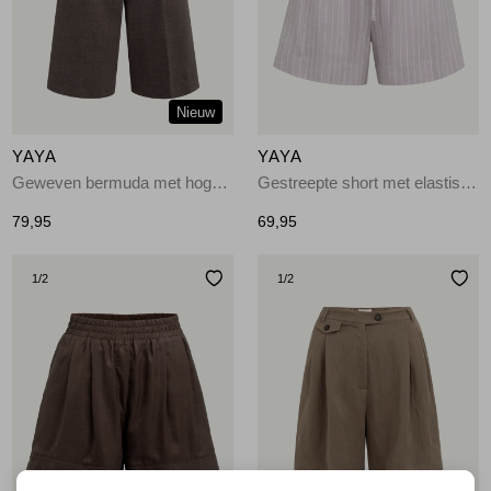
Jassen
Jeans
Nieuw
Jurken en rokken
YAYA
YAYA
Schoenen
Geweven bermuda met hoge taill 90840
Gestreepte short met elastisch 441091
79,95
69,95
Tops
1
/2
1
/2
Truien en vesten