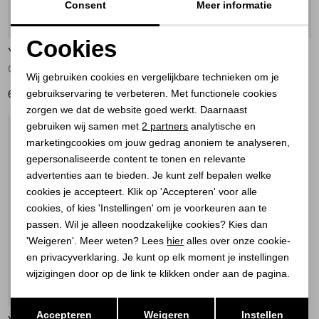
Consent
Meer informatie
20%
Cookies
YAYA
YAYA
Noodzakelijke cookies
Geweven short met hoge taille 99074
Woven longer length bermuda sh 99070
Wij gebruiken cookies en vergelijkbare technieken om je
gebruikservaring te verbeteren. Met functionele cookies
Personalisatie cookies
69,95
64,00
79,95
zorgen we dat de website goed werkt. Daarnaast
Analytische cookies
gebruiken wij samen met
2 partners
analytische en
1
/2
marketingcookies om jouw gedrag anoniem te analyseren,
Marketing cookies
gepersonaliseerde content te tonen en relevante
advertenties aan te bieden. Je kunt zelf bepalen welke
cookies je accepteert. Klik op 'Accepteren' voor alle
cookies, of kies 'Instellingen' om je voorkeuren aan te
passen. Wil je alleen noodzakelijke cookies? Kies dan
'Weigeren'. Meer weten? Lees
hier
alles over onze cookie-
en privacyverklaring. Je kunt op elk moment je instellingen
wijzigingen door op de link te klikken onder aan de pagina.
20%
Opslaan
Terug
Accepteren
Weigeren
Instellen