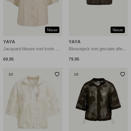
Jassen
Jeans
Nieuw
Nieuw
Jurken en rokken
YAYA
YAYA
Schoenen
Jacquard blouse met korte mouw 99079
Blousejack met gecoate afwerki 90840
69,95
79,95
Tops
1
/2
1
/2
Truien en vesten