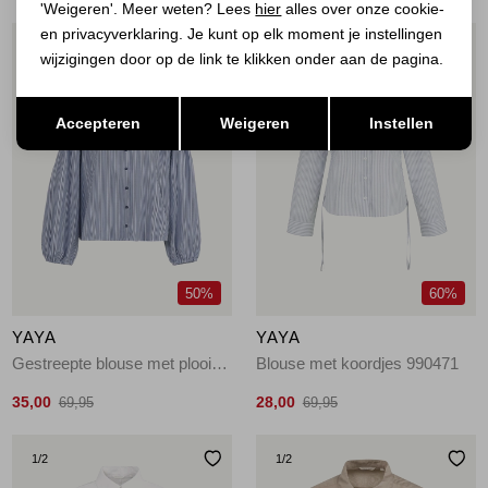
'Weigeren'. Meer weten? Lees
hier
alles over onze cookie-
en privacyverklaring. Je kunt op elk moment je instellingen
1
/2
1
/2
wijzigingen door op de link te klikken onder aan de pagina.
Opslaan
Terug
Accepteren
Weigeren
Instellen
50%
60%
YAYA
YAYA
Gestreepte blouse met plooien 939231
Blouse met koordjes 990471
35,00
28,00
69,95
69,95
1
/2
1
/2