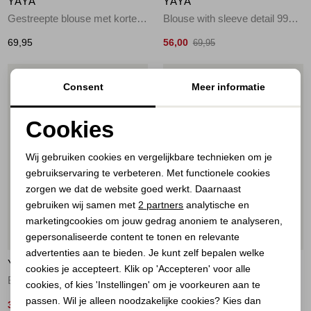
YAYA
YAYA
Gestreepte blouse met korte mo 441091
Blouse with sleeve detail 99067
69,95
56,00
69,95
1
/2
1
/2
Consent
Meer informatie
Cookies
Noodzakelijke cookies
Wij gebruiken cookies en vergelijkbare technieken om je
gebruikservaring te verbeteren. Met functionele cookies
Personalisatie cookies
zorgen we dat de website goed werkt. Daarnaast
Analytische cookies
gebruiken wij samen met
2 partners
analytische en
marketingcookies om jouw gedrag anoniem te analyseren,
Marketing cookies
50%
60%
gepersonaliseerde content te tonen en relevante
advertenties aan te bieden. Je kunt zelf bepalen welke
YAYA
YAYA
cookies je accepteert. Klik op 'Accepteren' voor alle
Batwing blouse with cut seams 99073
Gestreepte boyfriend blouse 990481
cookies, of kies 'Instellingen' om je voorkeuren aan te
passen. Wil je alleen noodzakelijke cookies? Kies dan
35,00
32,00
69,95
79,95