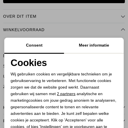
OVER DIT ITEM
WINKELVOORRAAD
Consent
Meer informatie
34
36
38
40
Bussum
Cookies
Soest
Noodzakelijke cookies
Wij gebruiken cookies en vergelijkbare technieken om je
Utrecht
gebruikservaring te verbeteren. Met functionele cookies
Personalisatie cookies
Zeist
zorgen we dat de website goed werkt. Daarnaast
Analytische cookies
gebruiken wij samen met
2 partners
analytische en
marketingcookies om jouw gedrag anoniem te analyseren,
Marketing cookies
gepersonaliseerde content te tonen en relevante
KENMERKEN
advertenties aan te bieden. Je kunt zelf bepalen welke
cookies je accepteert. Klik op 'Accepteren' voor alle
RETOURNEREN
cookies, of kies 'Instellingen' om je voorkeuren aan te