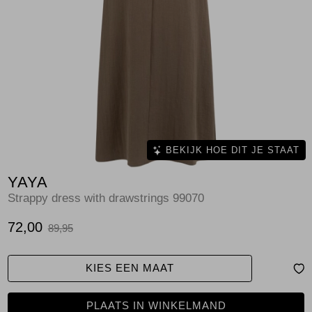
Jassen
Jeans
Jurken en rokken
Schoenen
Tops
BEKIJK HOE DIT JE STAAT
YAYA
Truien en vesten
Strappy dress with drawstrings 99070
72,00
89,95
KIES EEN MAAT
PLAATS IN WINKELMAND