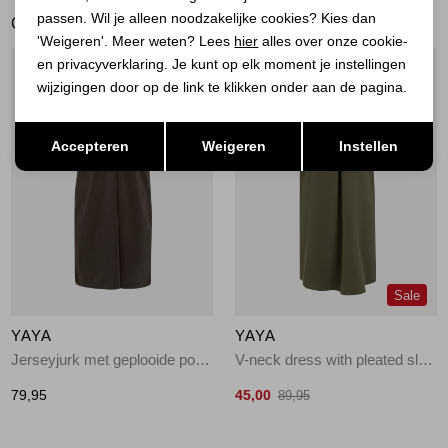
passen. Wil je alleen noodzakelijke cookies? Kies dan
GERELATEERDE PRODUCTEN
'Weigeren'. Meer weten? Lees
hier
alles over onze cookie-
en privacyverklaring. Je kunt op elk moment je instellingen
1
/2
1
/2
wijzigingen door op de link te klikken onder aan de pagina.
Opslaan
Terug
Accepteren
Weigeren
Instellen
Sale
YAYA
YAYA
Jerseyjurk met geplooide pofmo 99074
V-neck dress with pleated slee 99065
79,95
45,00
89,95