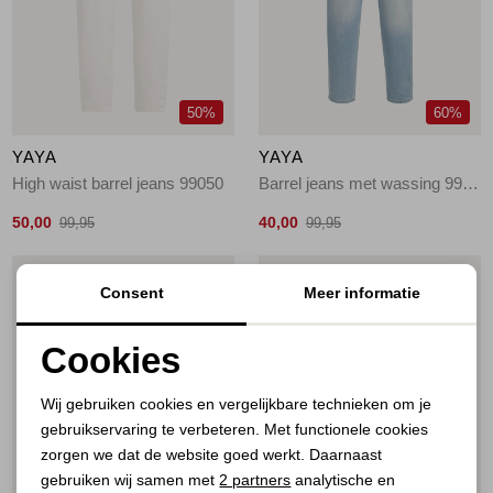
Jassen
Jeans
50%
60%
Jurken en rokken
YAYA
YAYA
Schoenen
High waist barrel jeans 99050
Barrel jeans met wassing 99025
50,00
40,00
99,95
99,95
Tops
1
/2
1
/2
Consent
Meer informatie
Truien en vesten
Cookies
Noodzakelijke cookies
Wij gebruiken cookies en vergelijkbare technieken om je
gebruikservaring te verbeteren. Met functionele cookies
Personalisatie cookies
zorgen we dat de website goed werkt. Daarnaast
Analytische cookies
gebruiken wij samen met
2 partners
analytische en