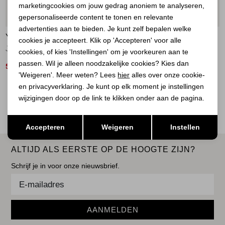
marketingcookies om jouw gedrag anoniem te analyseren,
Marketing cookies
50%
60%
gepersonaliseerde content te tonen en relevante
advertenties aan te bieden. Je kunt zelf bepalen welke
YAYA
YAYA
cookies je accepteert. Klik op 'Accepteren' voor alle
Jeans extra wijde pijpen (L34) 99036
Cargobroek met laag kruis 99027
cookies, of kies 'Instellingen' om je voorkeuren aan te
passen. Wil je alleen noodzakelijke cookies? Kies dan
50,00
40,00
99,95
99,95
'Weigeren'. Meer weten? Lees
hier
alles over onze cookie-
en privacyverklaring. Je kunt op elk moment je instellingen
2
Filter
wijzigingen door op de link te klikken onder aan de pagina.
Opslaan
Terug
Accepteren
Weigeren
Instellen
ALTIJD ALS EERSTE OP DE HOOGTE ZIJN?
Schrijf je in voor onze nieuwsbrief.
AANMELDEN