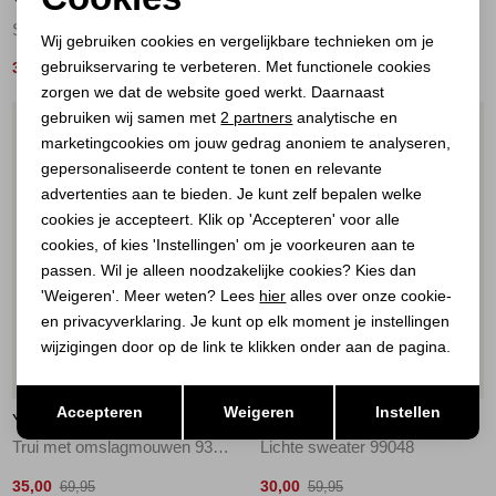
YAYA
YAYA
Noodzakelijke cookies
Short sleeve sweater with deta 990652
Trui met kraag en korte mouwen 99048
Wij gebruiken cookies en vergelijkbare technieken om je
gebruikservaring te verbeteren. Met functionele cookies
Personalisatie cookies
30,00
35,00
59,95
69,95
zorgen we dat de website goed werkt. Daarnaast
Analytische cookies
gebruiken wij samen met
2 partners
analytische en
1
/2
1
/2
marketingcookies om jouw gedrag anoniem te analyseren,
Marketing cookies
gepersonaliseerde content te tonen en relevante
advertenties aan te bieden. Je kunt zelf bepalen welke
cookies je accepteert. Klik op 'Accepteren' voor alle
cookies, of kies 'Instellingen' om je voorkeuren aan te
passen. Wil je alleen noodzakelijke cookies? Kies dan
'Weigeren'. Meer weten? Lees
hier
alles over onze cookie-
en privacyverklaring. Je kunt op elk moment je instellingen
wijzigingen door op de link te klikken onder aan de pagina.
50%
50%
Opslaan
Terug
Accepteren
Weigeren
Instellen
YAYA
YAYA
Trui met omslagmouwen 93923
Lichte sweater 99048
35,00
30,00
69,95
59,95