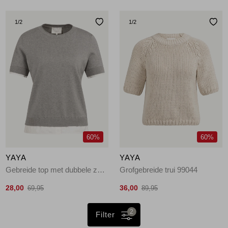
1
/2
1
/2
60%
60%
YAYA
YAYA
Gebreide top met dubbele zoom 990472
Grofgebreide trui 99044
28,00
36,00
69,95
89,95
2
Filter