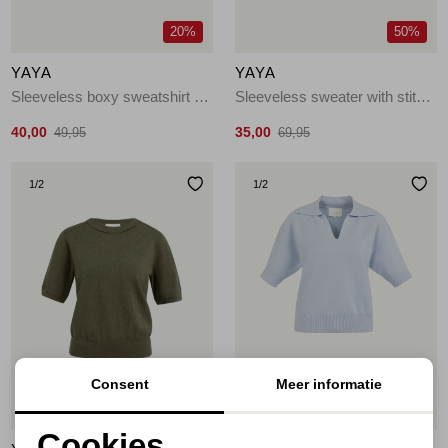
20%
50%
YAYA
YAYA
Sleeveless boxy sweatshirt 99067
Sleeveless sweater with stitch 990732
40,00
35,00
49,95
69,95
1
/2
1
/2
Consent
Meer informatie
50%
50%
Cookies