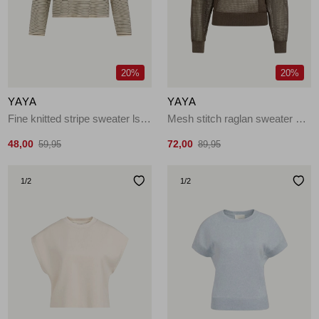
Jassen
Jeans
20%
20%
Jurken en rokken
YAYA
YAYA
Schoenen
Fine knitted stripe sweater ls 990581
Mesh stitch raglan sweater 99070
48,00
72,00
59,95
89,95
Tops
1
/2
1
/2
Truien en vesten