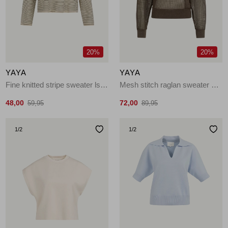
Jassen
Jeans
20%
20%
Jurken en rokken
YAYA
YAYA
Schoenen
Fine knitted stripe sweater ls 990581
Mesh stitch raglan sweater 99070
48,00
72,00
59,95
89,95
Tops
1
/2
1
/2
Truien en vesten