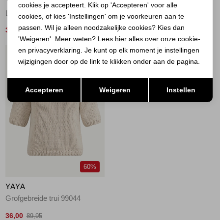
YAYA
YAYA
cookies je accepteert. Klik op 'Accepteren' voor alle
Lichte sweater 99048
Gebreide top met dubbele zoom 990472
cookies, of kies 'Instellingen' om je voorkeuren aan te
passen. Wil je alleen noodzakelijke cookies? Kies dan
30,00
28,00
59,95
69,95
'Weigeren'. Meer weten? Lees
hier
alles over onze cookie-
en privacyverklaring. Je kunt op elk moment je instellingen
1
/2
wijzigingen door op de link te klikken onder aan de pagina.
Opslaan
Terug
Accepteren
Weigeren
Instellen
60%
YAYA
Grofgebreide trui 99044
36,00
89,95