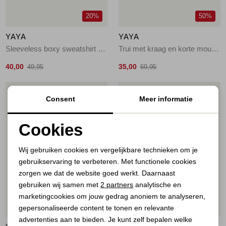
20%
50%
YAYA
YAYA
Sleeveless boxy sweatshirt 99067
Trui met kraag en korte mouwen 99048
40,00
35,00
49,95
69,95
1
/2
1
/2
Consent
Meer informatie
Cookies
Noodzakelijke cookies
Wij gebruiken cookies en vergelijkbare technieken om je
gebruikservaring te verbeteren. Met functionele cookies
Personalisatie cookies
zorgen we dat de website goed werkt. Daarnaast
Analytische cookies
gebruiken wij samen met
2 partners
analytische en
marketingcookies om jouw gedrag anoniem te analyseren,
Marketing cookies
50%
60%
gepersonaliseerde content te tonen en relevante
advertenties aan te bieden. Je kunt zelf bepalen welke