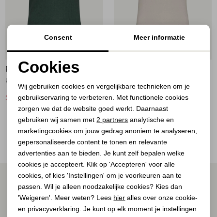
Jassen
Jeans
Consent
Meer informatie
20%
20%
Jurken en rokken
Cookies
FREEQUENT
FREEQUENT
Noodzakelijke cookies
Schoenen
knitted tank top Dark forest
knitted tank top Moonbeam
Wij gebruiken cookies en vergelijkbare technieken om je
gebruikservaring te verbeteren. Met functionele cookies
Personalisatie cookies
16,00
16,00
19,95
19,95
Tops
zorgen we dat de website goed werkt. Daarnaast
Analytische cookies
gebruiken wij samen met
2 partners
analytische en
2
Filter
Truien en vesten
marketingcookies om jouw gedrag anoniem te analyseren,
Marketing cookies
gepersonaliseerde content te tonen en relevante
advertenties aan te bieden. Je kunt zelf bepalen welke
cookies je accepteert. Klik op 'Accepteren' voor alle
cookies, of kies 'Instellingen' om je voorkeuren aan te
ALTIJD ALS EERSTE OP DE HOOGTE ZIJN?
passen. Wil je alleen noodzakelijke cookies? Kies dan
Schrijf je in voor onze nieuwsbrief.
'Weigeren'. Meer weten? Lees
hier
alles over onze cookie-
en privacyverklaring. Je kunt op elk moment je instellingen