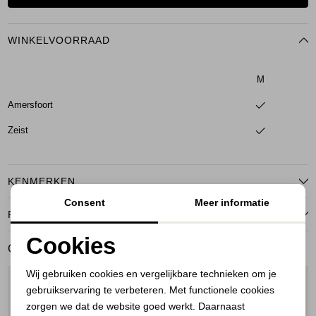
WINKELVOORRAAD
M
Amersfoort
Zeist
KENMERKEN
Consent
Meer informatie
RETOURNEREN
Cookies
GERELATEERDE PRODUCTEN
Noodzakelijke cookies
Wij gebruiken cookies en vergelijkbare technieken om je
1
/1
1
/1
gebruikservaring te verbeteren. Met functionele cookies
Personalisatie cookies
zorgen we dat de website goed werkt. Daarnaast