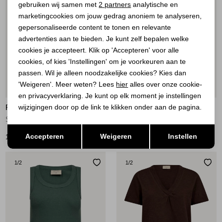
Analytische cookies
gebruiken wij samen met
2 partners
analytische en
marketingcookies om jouw gedrag anoniem te analyseren,
Marketing cookies
gepersonaliseerde content te tonen en relevante
advertenties aan te bieden. Je kunt zelf bepalen welke
cookies je accepteert. Klik op 'Accepteren' voor alle
cookies, of kies 'Instellingen' om je voorkeuren aan te
passen. Wil je alleen noodzakelijke cookies? Kies dan
'Weigeren'. Meer weten? Lees
hier
alles over onze cookie-
Nieuw
Nieuw
en privacyverklaring. Je kunt op elk moment je instellingen
FREEQUENT
FREEQUENT
wijzigingen door op de link te klikken onder aan de pagina.
Striped, embroidery Star Off-White w. Silver Mink
Striped, embroidery Star Off-white w. Navy Blazer
Opslaan
Terug
Accepteren
Weigeren
Instellen
19,95
19,95
1
/2
1
/2