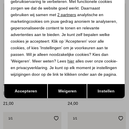
gebruikservaring te verbeteren. Met functionele cookies
Personalisatie cookies
zorgen we dat de website goed werkt. Daarnaast
1
/1
1
/1
Analytische cookies
gebruiken wij samen met
2 partners
analytische en
marketingcookies om jouw gedrag anoniem te analyseren,
Marketing cookies
gepersonaliseerde content te tonen en relevante
advertenties aan te bieden. Je kunt zelf bepalen welke
cookies je accepteert. Klik op 'Accepteren' voor alle
cookies, of kies 'Instellingen' om je voorkeuren aan te
passen. Wil je alleen noodzakelijke cookies? Kies dan
'Weigeren'. Meer weten? Lees
hier
alles over onze cookie-
en privacyverklaring. Je kunt op elk moment je instellingen
wijzigingen door op de link te klikken onder aan de pagina.
Opslaan
TIM&SIMONSEN
TIM&SIMONSEN
Terug
Accepteren
Weigeren
Instellen
Button Cover Heart White Gold
Pin Micha Gold
21,00
24,00
1
/1
1
/1