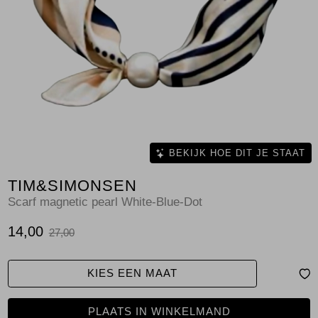
Jassen
Jeans
Jurken en rokken
Schoenen
Tops
BEKIJK HOE DIT JE STAAT
TIM&SIMONSEN
Truien en vesten
Scarf magnetic pearl White-Blue-Dot
14,00
27,00
KIES EEN MAAT
PLAATS IN WINKELMAND