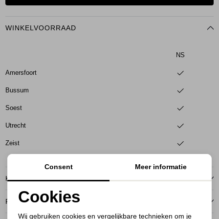
WINKELVOORRAAD
NS
Amersfoort
Bussum
Soest
Utrecht
Zeist
Consent
Meer informatie
KENMERKEN
Cookies
RETOURNEREN
Noodzakelijke cookies
Wij gebruiken cookies en vergelijkbare technieken om je