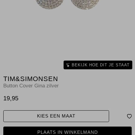
Jassen
Jeans
Jurken en rokken
Schoenen
Tops
BEKIJK HOE DIT JE STAAT
TIM&SIMONSEN
Truien en vesten
Button Cover Gina zilver
19,95
KIES EEN MAAT
PLAATS IN WINKELMAND