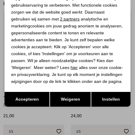
GERELATEERDE PRODUCTEN
gebruikservaring te verbeteren. Met functionele cookies
Personalisatie cookies
zorgen we dat de website goed werkt. Daarnaast
Analytische cookies
1
/1
1
/1
gebruiken wij samen met
2 partners
analytische en
marketingcookies om jouw gedrag anoniem te analyseren,
Marketing cookies
gepersonaliseerde content te tonen en relevante
advertenties aan te bieden. Je kunt zelf bepalen welke
cookies je accepteert. Klik op 'Accepteren' voor alle
cookies, of kies 'Instellingen' om je voorkeuren aan te
passen. Wil je alleen noodzakelijke cookies? Kies dan
'Weigeren'. Meer weten? Lees
hier
alles over onze cookie-
en privacyverklaring. Je kunt op elk moment je instellingen
wijzigingen door op de link te klikken onder aan de pagina.
Opslaan
Terug
TIM&SIMONSEN
TIM&SIMONSEN
Accepteren
Weigeren
Instellen
Button Cover Heart White Gold
Pin Micha Gold
21,00
24,00
1
/1
1
/1