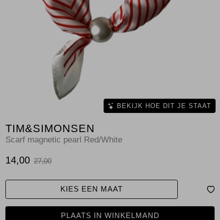
Jassen
Jeans
Jurken en rokken
Schoenen
Tops
BEKIJK HOE DIT JE STAAT
TIM&SIMONSEN
Truien en vesten
Scarf magnetic pearl Red/White
14,00
27,00
KIES EEN MAAT
PLAATS IN WINKELMAND