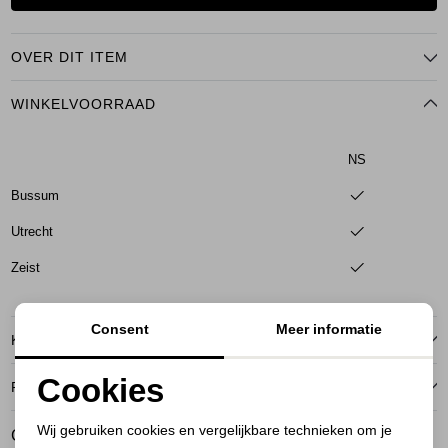
OVER DIT ITEM
WINKELVOORRAAD
NS
Bussum
Utrecht
Zeist
Consent
Meer informatie
KENMERKEN
Cookies
RETOURNEREN
Noodzakelijke cookies
Wij gebruiken cookies en vergelijkbare technieken om je
GERELATEERDE PRODUCTEN