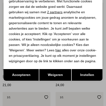
gebruikservaring te verbeteren. Met functionele cookies
Personalisatie cookies
zorgen we dat de website goed werkt. Daarnaast
1
/1
1
/1
Analytische cookies
gebruiken wij samen met
2 partners
analytische en
marketingcookies om jouw gedrag anoniem te analyseren,
Marketing cookies
gepersonaliseerde content te tonen en relevante
advertenties aan te bieden. Je kunt zelf bepalen welke
cookies je accepteert. Klik op 'Accepteren' voor alle
cookies, of kies 'Instellingen' om je voorkeuren aan te
passen. Wil je alleen noodzakelijke cookies? Kies dan
'Weigeren'. Meer weten? Lees
hier
alles over onze cookie-
en privacyverklaring. Je kunt op elk moment je instellingen
wijzigingen door op de link te klikken onder aan de pagina.
Opslaan
TIM&SIMONSEN
TIM&SIMONSEN
Terug
Accepteren
Weigeren
Instellen
Button Cover Heart White Gold
Pin Micha Gold
21,00
24,00
1
/1
1
/1