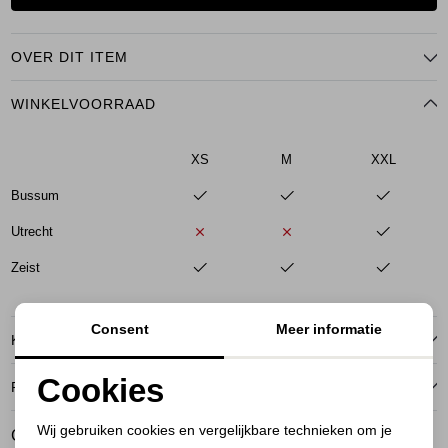
OVER DIT ITEM
WINKELVOORRAAD
XS
M
XXL
Bussum
Utrecht
Zeist
Consent
Meer informatie
KENMERKEN
Cookies
RETOURNEREN
Noodzakelijke cookies
Wij gebruiken cookies en vergelijkbare technieken om je
GERELATEERDE PRODUCTEN