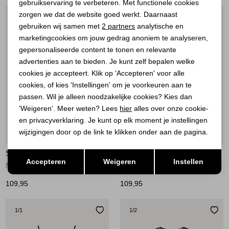
gebruikservaring te verbeteren. Met functionele cookies
Personalisatie cookies
zorgen we dat de website goed werkt. Daarnaast
1
/2
1
/2
Analytische cookies
gebruiken wij samen met
2 partners
analytische en
marketingcookies om jouw gedrag anoniem te analyseren,
Marketing cookies
gepersonaliseerde content te tonen en relevante
advertenties aan te bieden. Je kunt zelf bepalen welke
cookies je accepteert. Klik op 'Accepteren' voor alle
cookies, of kies 'Instellingen' om je voorkeuren aan te
passen. Wil je alleen noodzakelijke cookies? Kies dan
'Weigeren'. Meer weten? Lees
hier
alles over onze cookie-
en privacyverklaring. Je kunt op elk moment je instellingen
wijzigingen door op de link te klikken onder aan de pagina.
Nieuw
Opslaan
STUDIO ANNELOES
STUDIO ANNELOES
Terug
Accepteren
Weigeren
Instellen
Maddi jane flower top 3301 rust
Hanne wrap top 8600 chestnut
109,95
109,95
1
/1
1
/2