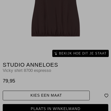
Jassen
Jeans
Jurken en rokken
Schoenen
Tops
BEKIJK HOE DIT JE STAAT
STUDIO ANNELOES
Truien en vesten
Vicky shirt 8700 espresso
79,95
KIES EEN MAAT
PLAATS IN WINKELMAND