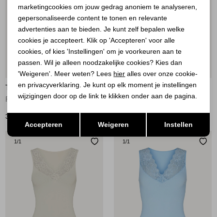
marketingcookies om jouw gedrag anoniem te analyseren,
Marketing cookies
gepersonaliseerde content te tonen en relevante
advertenties aan te bieden. Je kunt zelf bepalen welke
cookies je accepteert. Klik op 'Accepteren' voor alle
cookies, of kies 'Instellingen' om je voorkeuren aan te
passen. Wil je alleen noodzakelijke cookies? Kies dan
Nieuw
Nieuw
'Weigeren'. Meer weten? Lees
hier
alles over onze cookie-
en privacyverklaring. Je kunt op elk moment je instellingen
TIM&SIMONSEN
TIM&SIMONSEN
wijzigingen door op de link te klikken onder aan de pagina.
Rib top Offwhite
Rib top blu
Opslaan
Terug
35,00
35,00
Accepteren
Weigeren
Instellen
1
/1
1
/1