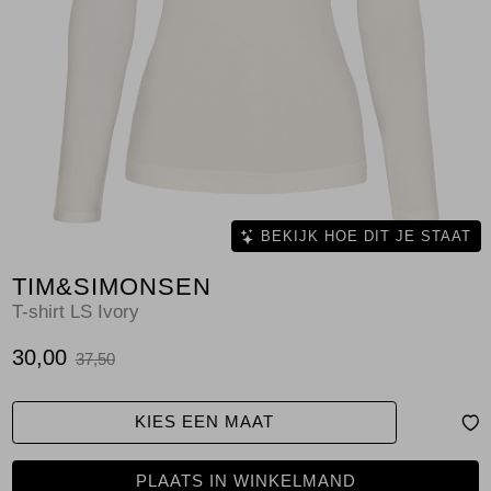
Jassen
Jeans
Jurken en rokken
Schoenen
Tops
BEKIJK HOE DIT JE STAAT
TIM&SIMONSEN
Truien en vesten
T-shirt LS Ivory
30,00
37,50
KIES EEN MAAT
PLAATS IN WINKELMAND