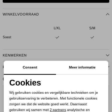
WINKELVOORRAAD
L/XL
S/M
Soest
KENMERKEN
RETOURNEREN
Consent
Meer informatie
GERELATEERDE PRODUCTEN
Cookies
Noodzakelijke cookies
1
/1
1
/1
Wij gebruiken cookies en vergelijkbare technieken om je
gebruikservaring te verbeteren. Met functionele cookies
Personalisatie cookies
zorgen we dat de website goed werkt. Daarnaast
Analytische cookies
gebruiken wij samen met
2 partners
analytische en