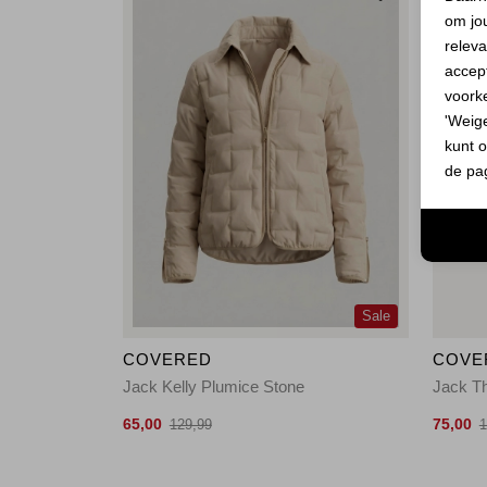
om jo
releva
accept
voork
'Weig
kunt o
de pa
Sale
COVERED
COVE
Jack Kelly Plumice Stone
Jack T
65,00
75,00
129,99
1