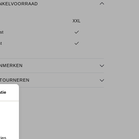
NKELVOORRAAD
XXL
st
st
NMERKEN
TOURNEREN
tie
kies