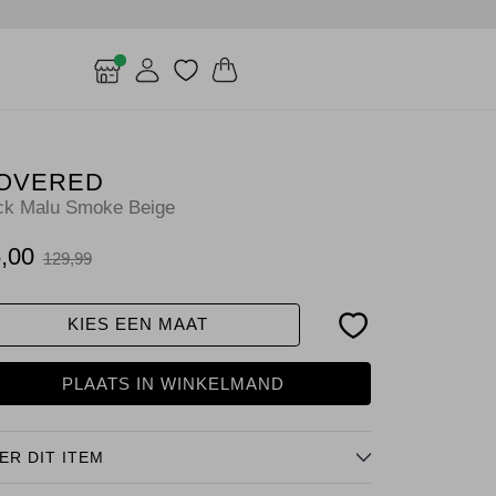
OVERED
ck Malu Smoke Beige
,00
129,99
KIES EEN MAAT
PLAATS IN WINKELMAND
ER DIT ITEM