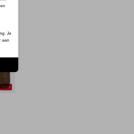
 en
ing. Je
er aan
n
Sale