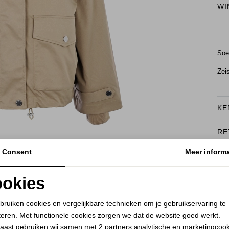
WI
Soe
Zei
KE
RE
BEKIJK HOE DIT JE STAAT
Consent
Meer informa
okies
Noodzakelijke cookies
Personalisatie cookies
bruiken cookies en vergelijkbare technieken om je gebruikservaring te
teren. Met functionele cookies zorgen we dat de website goed werkt.
Analytische cookies
Marketing cookies
aast gebruiken wij samen met
2 partners
analytische en marketingcoo