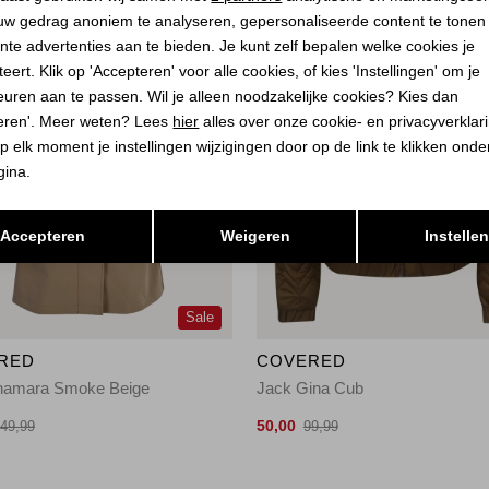
uw gedrag anoniem te analyseren, gepersonaliseerde content te tonen
nte advertenties aan te bieden. Je kunt zelf bepalen welke cookies je
eert. Klik op 'Accepteren' voor alle cookies, of kies 'Instellingen' om je
euren aan te passen. Wil je alleen noodzakelijke cookies? Kies dan
eren'. Meer weten? Lees
hier
alles over onze cookie- en privacyverklar
p elk moment je instellingen wijzigingen door op de link te klikken ond
gina.
Opslaan
Terug
Accepteren
Weigeren
Instelle
Sale
RED
COVERED
hamara Smoke Beige
Jack Gina Cub
50,00
49,99
99,99