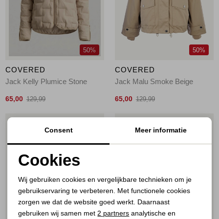
Jassen
Jeans
50%
50%
Jurken en rokken
COVERED
COVERED
Schoenen
Jack Kelly Plumice Stone
Jack Malu Smoke Beige
65,00
65,00
129,99
129,99
Tops
1
/2
1
/2
Consent
Meer informatie
Truien en vesten
Cookies
Noodzakelijke cookies
Wij gebruiken cookies en vergelijkbare technieken om je
gebruikservaring te verbeteren. Met functionele cookies
Personalisatie cookies
zorgen we dat de website goed werkt. Daarnaast
Analytische cookies
gebruiken wij samen met
2 partners
analytische en