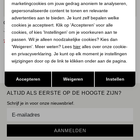
marketingcookies om jouw gedrag anoniem te analyseren,
Marketing cookies
50%
50%
gepersonaliseerde content te tonen en relevante
advertenties aan te bieden. Je kunt zelf bepalen welke
COVERED
COVERED
cookies je accepteert. Klik op 'Accepteren' voor alle
Jack Thamara Smoke Beige
Jack Gina Cub
cookies, of kies 'Instellingen' om je voorkeuren aan te
passen. Wil je alleen noodzakelijke cookies? Kies dan
75,00
50,00
149,99
99,99
'Weigeren'. Meer weten? Lees
hier
alles over onze cookie-
en privacyverklaring. Je kunt op elk moment je instellingen
1
Filter
wijzigingen door op de link te klikken onder aan de pagina.
Opslaan
Terug
Accepteren
Weigeren
Instellen
ALTIJD ALS EERSTE OP DE HOOGTE ZIJN?
Schrijf je in voor onze nieuwsbrief.
AANMELDEN