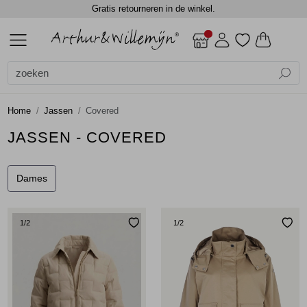
Gratis retourneren in de winkel.
ALLE DAMES
ACCESSOIRES
BLAZERS
BLOUSES
BROEKEN
CADEAUBONNEN
GILETS
JASSEN
JEANS
JURKEN EN ROKKEN
SCHOENEN
TOPS
TRUIEN EN VESTEN
DAMES
DAMES
SALE
Alle Dames
Dames
Alle Accessoires
Alle Blazers
Alle Blouses
Alle Broeken
Alle Gilets
Alle Jassen
Alle Jurken en rokken
Alle Tops
Alle Truien en vesten
Accessoires
Shawls
Gilets
Blouses lange mouw
Jumpsuits
Gilets
Bodywarmers
Jurken
Blouses lange mouw
Truien
Home
Jassen
Covered
Blazers
Sjaals
Jackets
Jackets
Lange broeken
Gilets
Rokken
Shirts
Vest
JASSEN - COVERED
Blouses
Top overig
Shorts
Jackets
Singlets
Vesten
Dames
Broeken
Winterjassen
T-shirts
1
/2
1
/2
Cadeaubonnen
Top overig
Gilets
Truien