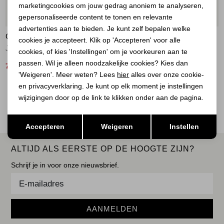
marketingcookies om jouw gedrag anoniem te analyseren,
Marketing cookies
50%
50%
gepersonaliseerde content te tonen en relevante
advertenties aan te bieden. Je kunt zelf bepalen welke
COVERED
COVERED
cookies je accepteert. Klik op 'Accepteren' voor alle
Jack Thamara Smoke Beige
Jack Gina Cub
cookies, of kies 'Instellingen' om je voorkeuren aan te
passen. Wil je alleen noodzakelijke cookies? Kies dan
75,00
50,00
149,99
99,99
'Weigeren'. Meer weten? Lees
hier
alles over onze cookie-
en privacyverklaring. Je kunt op elk moment je instellingen
2
Filter
wijzigingen door op de link te klikken onder aan de pagina.
Opslaan
Terug
Accepteren
Weigeren
Instellen
ALTIJD ALS EERSTE OP DE HOOGTE ZIJN?
Schrijf je in voor onze nieuwsbrief.
AANMELDEN