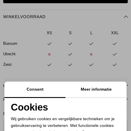
WINKELVOORRAAD
XS
S
L
XXL
Bussum
Utrecht
Zeist
KENMERKEN
Consent
Meer informatie
RETOURNEREN
Cookies
GERELATEERDE PRODUCTEN
Noodzakelijke cookies
Wij gebruiken cookies en vergelijkbare technieken om je
gebruikservaring te verbeteren. Met functionele cookies
Personalisatie cookies
1
/2
1
/2