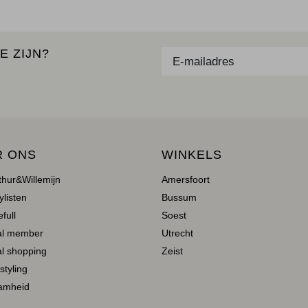
E ZIJN?
R ONS
WINKELS
thur&Willemijn
Amersfoort
ylisten
Bussum
full
Soest
al member
Utrecht
l shopping
Zeist
 styling
amheid