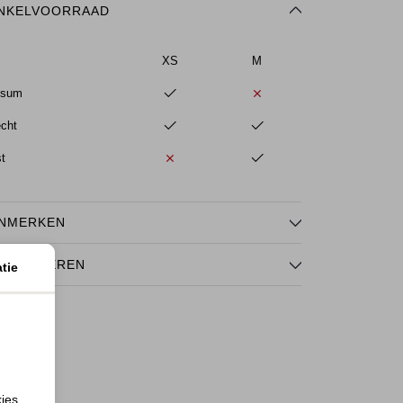
NKELVOORRAAD
XS
M
ssum
echt
st
NMERKEN
TOURNEREN
tie
kies