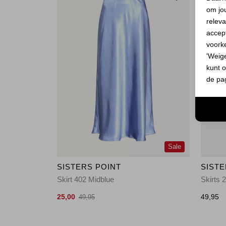
om jo
releva
accept
voork
'Weig
kunt o
de pa
Sale
SISTERS POINT
SISTE
Skirt 402 Midblue
Skirts 
25,00
49,95
49,95