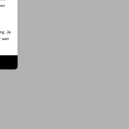
 en
ing. Je
er aan
n