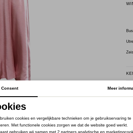
WI
Bu
Utr
Zei
KE
BEKIJK HOE DIT JE STAAT
RE
Consent
Meer informa
okies
Noodzakelijke cookies
Personalisatie cookies
bruiken cookies en vergelijkbare technieken om je gebruikservaring te
teren. Met functionele cookies zorgen we dat de website goed werkt.
Analytische cookies
Marketing cookies
aast gebruiken wij samen met
2 partners
analytische en marketingcoo