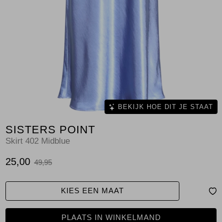
Jassen
Jeans
Jurken en rokken
Schoenen
Tops
BEKIJK HOE DIT JE STAAT
SISTERS POINT
Truien en vesten
Skirt 402 Midblue
25,00
49,95
KIES EEN MAAT
PLAATS IN WINKELMAND