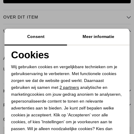
OVER DIT ITEM
WINKELVOORRAAD
Consent
Meer informatie
M
Cookies
Amersfoort
Noodzakelijke cookies
Wij gebruiken cookies en vergelijkbare technieken om je
Utrecht
gebruikservaring te verbeteren. Met functionele cookies
Personalisatie cookies
zorgen we dat de website goed werkt. Daarnaast
Analytische cookies
gebruiken wij samen met
2 partners
analytische en
KENMERKEN
marketingcookies om jouw gedrag anoniem te analyseren,
Marketing cookies
gepersonaliseerde content te tonen en relevante
RETOURNEREN
advertenties aan te bieden. Je kunt zelf bepalen welke
cookies je accepteert. Klik op 'Accepteren' voor alle
GERELATEERDE PRODUCTEN
cookies, of kies 'Instellingen' om je voorkeuren aan te
passen. Wil je alleen noodzakelijke cookies? Kies dan
1
/2
1
/2