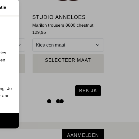
tie
STUDIO ANNELOES
r Neve
Marilon trousers 8600 chestnut
129,95
kies
 en
N
PLAATS IN
MAAT
SELECTEER MAAT
ND
WINKELMAND
ing. Je
BEKIJK
er aan
n
AANMELDEN