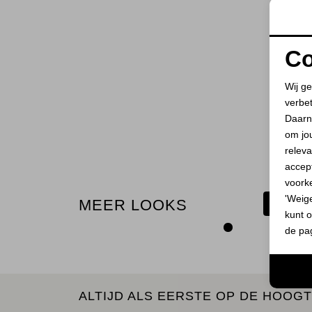
Co
Wij ge
verbe
Daarn
om jo
releva
accept
voork
'Weig
MEER LOOKS
BEKIJ
kunt o
de pa
ALTIJD ALS EERSTE OP DE HOOGT