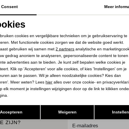
Consent
Meer informa
STUDIO ANNELOES
VIA VAI
okies
Hanne wrap top 8600 chestnut
Vic Kyro 06-004 Walke
109,95
110,00
219,95
Noodzakelijke cookies
Personalisatie cookies
bruiken cookies en vergelijkbare technieken om je gebruikservaring te
teren. Met functionele cookies zorgen we dat de website goed werkt.
Analytische cookies
Marketing cookies
aast gebruiken wij samen met
2 partners
analytische en marketingcoo
uw gedrag anoniem te analyseren, gepersonaliseerde content te tonen
PLAATS IN
PLAATS I
SELECTEER MAAT
SELECTEER 
WINKELMAND
WINKELMA
nte advertenties aan te bieden. Je kunt zelf bepalen welke cookies je
eert. Klik op 'Accepteren' voor alle cookies, of kies 'Instellingen' om je
euren aan te passen. Wil je alleen noodzakelijke cookies? Kies dan
eren'. Meer weten? Lees
hier
alles over onze cookie- en privacyverklar
K
BEKIJK
p elk moment je instellingen wijzigingen door op de link te klikken ond
gina.
Opslaan
Terug
Accepteren
Weigeren
Instelle
E ZIJN?