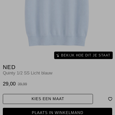
Jassen
Jeans
Jurken en rokken
Schoenen
Tops
BEKIJK HOE DIT JE STAAT
NED
Truien en vesten
Quinty 1/2 SS Licht blauw
29,00
39,99
KIES EEN MAAT
PLAATS IN WINKELMAND