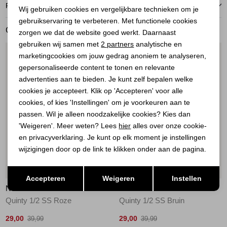
Noodzakelijke cookies
RETOURNEREN
Wij gebruiken cookies en vergelijkbare technieken om je
gebruikservaring te verbeteren. Met functionele cookies
Personalisatie cookies
GERELATEERDE PRODUCTEN
zorgen we dat de website goed werkt. Daarnaast
Analytische cookies
gebruiken wij samen met
2 partners
analytische en
1
/1
1
/1
marketingcookies om jouw gedrag anoniem te analyseren,
Marketing cookies
gepersonaliseerde content te tonen en relevante
advertenties aan te bieden. Je kunt zelf bepalen welke
cookies je accepteert. Klik op 'Accepteren' voor alle
cookies, of kies 'Instellingen' om je voorkeuren aan te
passen. Wil je alleen noodzakelijke cookies? Kies dan
'Weigeren'. Meer weten? Lees
hier
alles over onze cookie-
en privacyverklaring. Je kunt op elk moment je instellingen
wijzigingen door op de link te klikken onder aan de pagina.
Sale
Sale
Opslaan
Terug
Accepteren
Weigeren
Instellen
NED
NED
Quinty 1/2 SS Roze
Quinty 1/2 SS Bruin
29,00
29,00
39,99
39,99