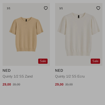
1
/1
1
/1
Sale
Sale
NED
NED
Quinty 1/2 SS Zand
Quinty 1/2 SS Ecru
29,00
29,00
39,99
39,99