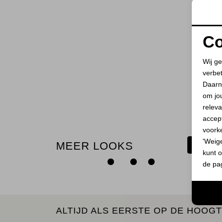
Co
Wij ge
verbe
Daarn
om jo
releva
accept
voork
'Weig
MEER LOOKS
BEKIJ
kunt o
de pa
ALTIJD ALS EERSTE OP DE HOOGT