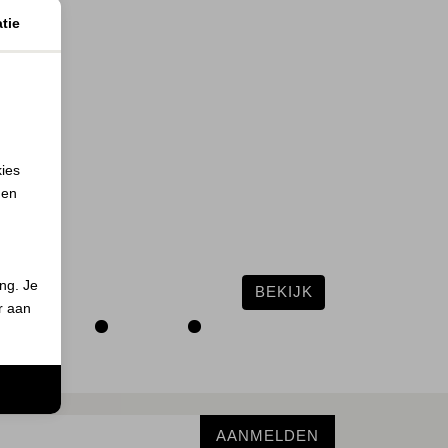
tie
kies
 en
ing. Je
BEKIJK
er aan
n
AANMELDEN