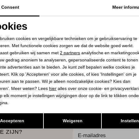
Consent
Meer informa
SUMMUM
okies
Dress Tie dye viscose 413 Blue Noir
84,00
139,95
Noodzakelijke cookies
Personalisatie cookies
bruiken cookies en vergelijkbare technieken om je gebruikservaring te
teren. Met functionele cookies zorgen we dat de website goed werkt.
Analytische cookies
Marketing cookies
aast gebruiken wij samen met
2 partners
analytische en marketingcoo
uw gedrag anoniem te analyseren, gepersonaliseerde content te tonen
PLAATS IN
SELECTEER MAAT
WINKELMAND
nte advertenties aan te bieden. Je kunt zelf bepalen welke cookies je
eert. Klik op 'Accepteren' voor alle cookies, of kies 'Instellingen' om je
euren aan te passen. Wil je alleen noodzakelijke cookies? Kies dan
eren'. Meer weten? Lees
hier
alles over onze cookie- en privacyverklar
K
BEKIJK
p elk moment je instellingen wijzigingen door op de link te klikken ond
gina.
Opslaan
Terug
Accepteren
Weigeren
Instelle
E ZIJN?