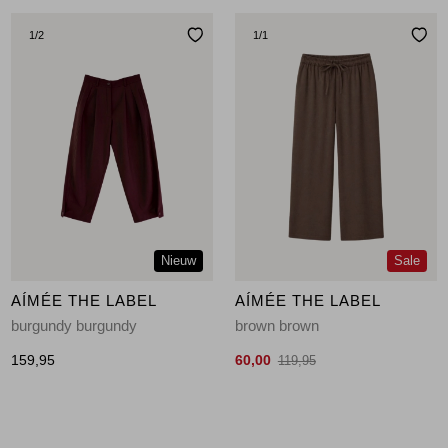
1
/2
1
/1
Nieuw
Sale
AÍMÉE THE LABEL
AÍMÉE THE LABEL
burgundy burgundy
brown brown
159,95
60,00
119,95