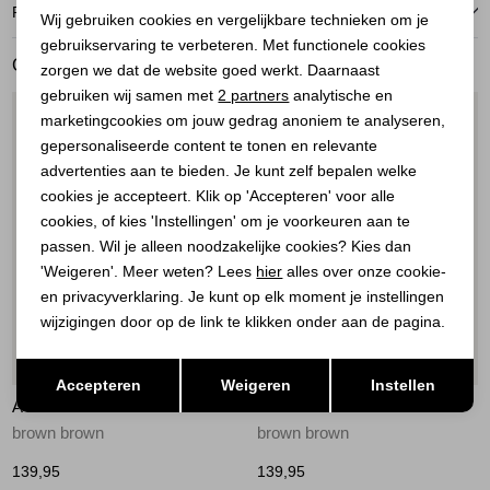
Noodzakelijke cookies
RETOURNEREN
Wij gebruiken cookies en vergelijkbare technieken om je
gebruikservaring te verbeteren. Met functionele cookies
Personalisatie cookies
GERELATEERDE PRODUCTEN
zorgen we dat de website goed werkt. Daarnaast
Analytische cookies
gebruiken wij samen met
2 partners
analytische en
1
/1
1
/1
marketingcookies om jouw gedrag anoniem te analyseren,
Marketing cookies
gepersonaliseerde content te tonen en relevante
advertenties aan te bieden. Je kunt zelf bepalen welke
cookies je accepteert. Klik op 'Accepteren' voor alle
cookies, of kies 'Instellingen' om je voorkeuren aan te
passen. Wil je alleen noodzakelijke cookies? Kies dan
'Weigeren'. Meer weten? Lees
hier
alles over onze cookie-
en privacyverklaring. Je kunt op elk moment je instellingen
wijzigingen door op de link te klikken onder aan de pagina.
Nieuw
Nieuw
Opslaan
Terug
Accepteren
Weigeren
Instellen
AÍMÉE THE LABEL
AÍMÉE THE LABEL
brown brown
brown brown
139,95
139,95