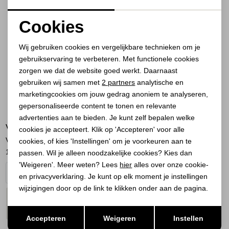
Cookies
Noodzakelijke cookies
Wij gebruiken cookies en vergelijkbare technieken om je
gebruikservaring te verbeteren. Met functionele cookies
Personalisatie cookies
zorgen we dat de website goed werkt. Daarnaast
Analytische cookies
gebruiken wij samen met
2 partners
analytische en
marketingcookies om jouw gedrag anoniem te analyseren,
Marketing cookies
gepersonaliseerde content te tonen en relevante
advertenties aan te bieden. Je kunt zelf bepalen welke
VIA VAI
cookies je accepteert. Klik op 'Accepteren' voor alle
Vic Kyro 06-004 Walker Neve
cookies, of kies 'Instellingen' om je voorkeuren aan te
110,00
219,95
passen. Wil je alleen noodzakelijke cookies? Kies dan
'Weigeren'. Meer weten? Lees
hier
alles over onze cookie-
en privacyverklaring. Je kunt op elk moment je instellingen
wijzigingen door op de link te klikken onder aan de pagina.
PLAATS IN
SELECTEER MAAT
WINKELMAND
Opslaan
Terug
Accepteren
Weigeren
Instellen