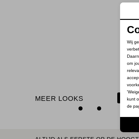
Co
Wij ge
verbe
Daarn
om jo
releva
accept
voork
'Weig
MEER LOOKS
BEKIJ
kunt o
de pa