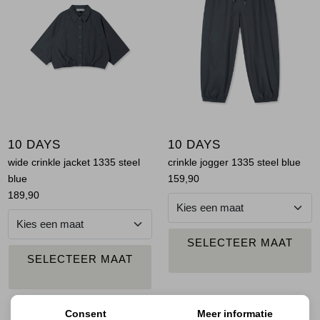
Jassen
Jeans
Jurken en rokken
Schoenen
10 DAYS
10 DAYS
Tops
wide crinkle jacket 1335 steel
crinkle jogger 1335 steel blue
blue
159,90
Truien en vesten
189,90
PLAATS IN
SELECTEER MAAT
WINKELMAND
PLAATS IN
SELECTEER MAAT
WINKELMAND
Consent
Meer informatie