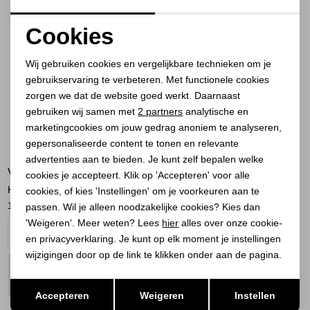
Cookies
Noodzakelijke cookies
Wij gebruiken cookies en vergelijkbare technieken om je
gebruikservaring te verbeteren. Met functionele cookies
Personalisatie cookies
zorgen we dat de website goed werkt. Daarnaast
Analytische cookies
gebruiken wij samen met
2 partners
analytische en
marketingcookies om jouw gedrag anoniem te analyseren,
Marketing cookies
gepersonaliseerde content te tonen en relevante
advertenties aan te bieden. Je kunt zelf bepalen welke
VIA VAI
cookies je accepteert. Klik op 'Accepteren' voor alle
Kris Sky 02-1219 Tolosa Calce
cookies, of kies 'Instellingen' om je voorkeuren aan te
114,00
189,95
passen. Wil je alleen noodzakelijke cookies? Kies dan
'Weigeren'. Meer weten? Lees
hier
alles over onze cookie-
en privacyverklaring. Je kunt op elk moment je instellingen
wijzigingen door op de link te klikken onder aan de pagina.
PLAATS IN
SELECTEER MAAT
WINKELMAND
Opslaan
Terug
Accepteren
Weigeren
Instellen